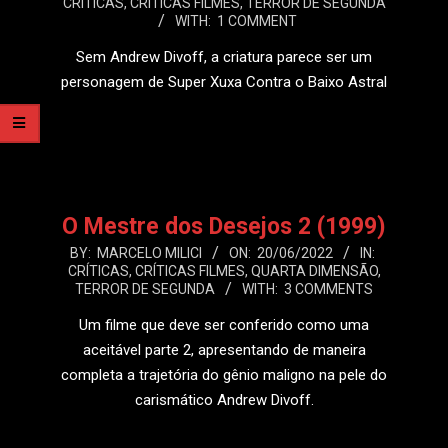
CRÍTICAS
,
CRÍTICAS FILMES
,
TERROR DE SEGUNDA
06-
WITH:
1 COMMENT
27
Sem Andrew Divoff, a criatura parece ser um
personagem de Super Xuxa Contra o Baixo Astral
LEIA MAIS
O Mestre dos Desejos 2 (1999)
2022-
BY:
MARCELO MILICI
ON:
20/06/2022
IN:
CRÍTICAS
,
CRÍTICAS FILMES
,
QUARTA DIMENSÃO
,
06-
TERROR DE SEGUNDA
WITH:
3 COMMENTS
20
Um filme que deve ser conferido como uma
aceitável parte 2, apresentando de maneira
completa a trajetória do gênio maligno na pele do
carismático Andrew Divoff.
LEIA MAIS