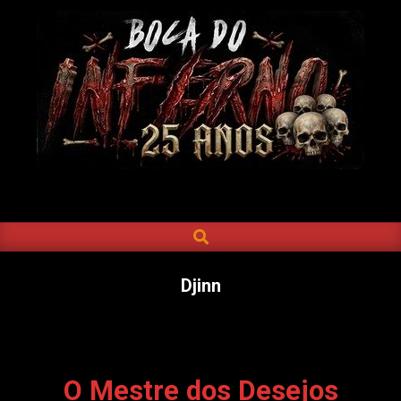
Skip
to
content
BOCA
DO
SEARCH
Primary
INFERNO
Navigation
Menu
Djinn
O Mestre dos Desejos