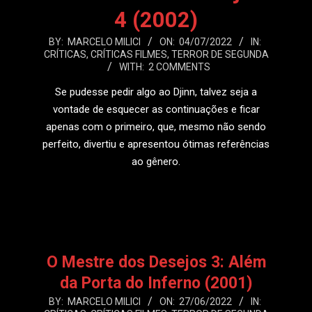
4 (2002)
2022-
BY:
MARCELO MILICI
ON:
04/07/2022
IN:
CRÍTICAS
,
CRÍTICAS FILMES
,
TERROR DE SEGUNDA
07-
WITH:
2 COMMENTS
04
Se pudesse pedir algo ao Djinn, talvez seja a
vontade de esquecer as continuações e ficar
apenas com o primeiro, que, mesmo não sendo
perfeito, divertiu e apresentou ótimas referências
ao gênero.
LEIA MAIS
O Mestre dos Desejos 3: Além
da Porta do Inferno (2001)
2022-
BY:
MARCELO MILICI
ON:
27/06/2022
IN: