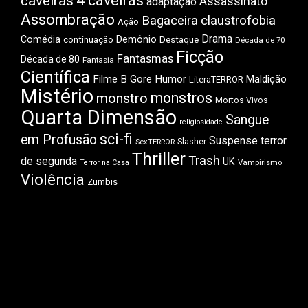
4 caveiras
caveiras
Assassinato
adaptação
Assombração
Bagaceira
claustrofobia
Ação
Drama
Comédia
Demônio
Destaque
continuação
Década de 70
Ficção
Fantasmas
Década de 80
Fantasia
Científica
Filme B
Gore
Humor
Maldição
LiteraTERROR
Mistério
monstros
monstro
Mortos Vivos
Quarta Dimensão
Sangue
religiosidade
sci-fi
em Profusão
Suspense
terror
Slasher
SexTERROR
Thriller
Trash
de segunda
UK
Vampirismo
Terror na Casa
Violência
Zumbis