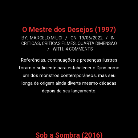
O Mestre dos Desejos (1997)
2022-
BY:
MARCELO MILICI
ON:
19/06/2022
IN:
CRÍTICAS
,
CRÍTICAS FILMES
,
QUARTA DIMENSÃO
06-
WITH:
4 COMMENTS
19
Referências, continuações e presenças ilustres
foram o suficiente para estabelecer o Djinn como
um dos monstros contemporâneos, mas seu
longa de origem ainda diverte mesmo décadas
depois de seu lançamento.
LEIA MAIS
Sob a Sombra (2016)