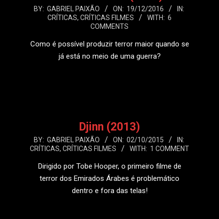
2016-
BY:
GABRIEL PAIXÃO
ON:
19/12/2016
IN:
CRÍTICAS
,
CRÍTICAS FILMES
WITH:
6
12-
COMMENTS
19
Como é possível produzir terror maior quando se
já está no meio de uma guerra?
LEIA MAIS
Djinn (2013)
2015-
BY:
GABRIEL PAIXÃO
ON:
02/10/2015
IN:
CRÍTICAS
,
CRÍTICAS FILMES
WITH:
1 COMMENT
10-
02
Dirigido por Tobe Hooper, o primeiro filme de
terror dos Emirados Árabes é problemático
dentro e fora das telas!
LEIA MAIS