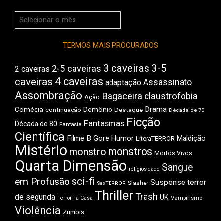
Arquivos
do
Boca
TERMOS MAIS PROCURADOS
3 caveiras
3-5
2-5 caveiras
2 caveiras
4 caveiras
caveiras
Assassinato
adaptação
Assombração
Bagaceira
claustrofobia
Ação
Drama
Comédia
Demônio
Destaque
continuação
Década de 70
Ficção
Fantasmas
Década de 80
Fantasia
Científica
Filme B
Gore
Humor
Maldição
LiteraTERROR
Mistério
monstros
monstro
Mortos Vivos
Quarta Dimensão
Sangue
religiosidade
sci-fi
em Profusão
Suspense
terror
Slasher
SexTERROR
Thriller
Trash
de segunda
UK
Vampirismo
Terror na Casa
Violência
Zumbis