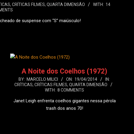
TICAS
,
CRÍTICAS FILMES
,
QUARTA DIMENSÃO
WITH:
14
MENTS
recheado de suspense com “S” maiúsculo!
 MAIS
A Noite dos Coelhos (1972)
2014-
BY:
MARCELO MILICI
ON:
19/04/2014
IN:
CRÍTICAS
,
CRÍTICAS FILMES
,
QUARTA DIMENSÃO
04-
WITH:
8 COMMENTS
19
Janet Leigh enfrenta coelhos gigantes nessa pérola
trash dos anos 70!
LEIA MAIS