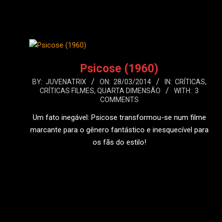
LEIA MAIS
Psicose (1960)
2014-
BY:
JUVENATRIX
ON:
28/03/2014
IN:
CRÍTICAS
,
CRÍTICAS FILMES
,
QUARTA DIMENSÃO
WITH:
3
03-
COMMENTS
28
Um fato inegável: Psicose transformou-se num filme
marcante para o gênero fantástico e inesquecível para
os fãs do estilo!
LEIA MAIS