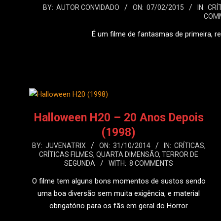
2015-
BY:
AUTOR CONVIDADO
ON:
07/02/2015
IN:
CRÍ
COM
02-
07
É um filme de fantasmas de primeira, 
LEIA
Halloween H20 – 20 Anos Depois
(1998)
2014-
BY:
JUVENATRIX
ON:
31/10/2014
IN:
CRÍTICAS
,
CRÍTICAS FILMES
,
QUARTA DIMENSÃO
,
TERROR DE
10-
SEGUNDA
WITH:
8 COMMENTS
31
O filme tem alguns bons momentos de sustos sendo
uma boa diversão sem muita exigência, e material
obrigatório para os fãs em geral do Horror