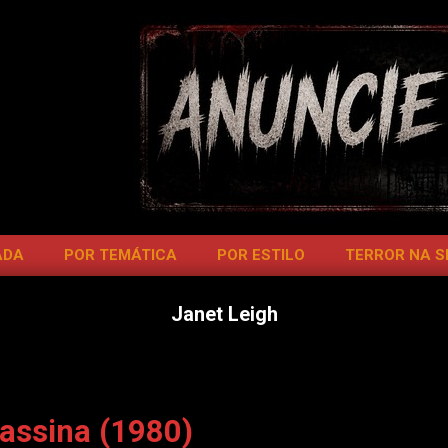
ADA
POR TEMÁTICA
POR ESTILO
TERROR NA 
Janet Leigh
assina (1980)