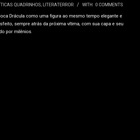
ÍTICAS QUADRINHOS
,
LITERATERROR
WITH:
0 COMMENTS
coloca Drácula como uma figura ao mesmo tempo elegante e
feito, sempre atrás da próxima vítima, com sua capa e seu
do por milênios.
 MAIS