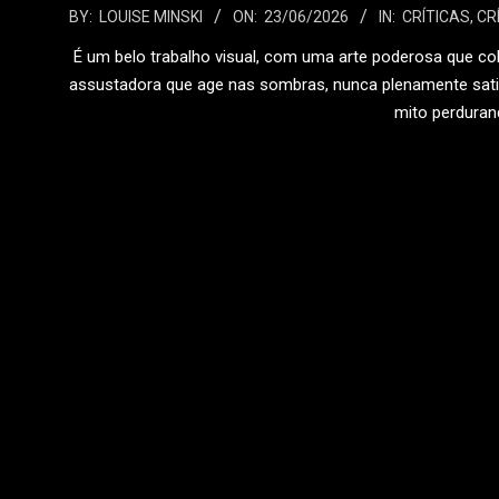
2026-
BY:
LOUISE MINSKI
ON:
23/06/2026
IN:
CRÍTICAS
,
CR
06-
É um belo trabalho visual, com uma arte poderosa que 
23
assustadora que age nas sombras, nunca plenamente satis
mito perduran
LEIA