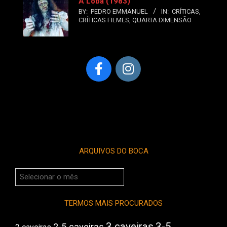
A Loba (1983)
BY:
PEDRO EMMANUEL
IN:
CRÍTICAS
,
CRÍTICAS FILMES
,
QUARTA DIMENSÃO
ARQUIVOS DO BOCA
Arquivos
do
Boca
TERMOS MAIS PROCURADOS
3 caveiras
3-5
2-5 caveiras