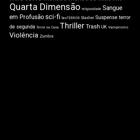
Quarta Dimensão
Sangue
religiosidade
sci-fi
em Profusão
Suspense
terror
Slasher
SexTERROR
Thriller
Trash
de segunda
UK
Vampirismo
Terror na Casa
Violência
Zumbis