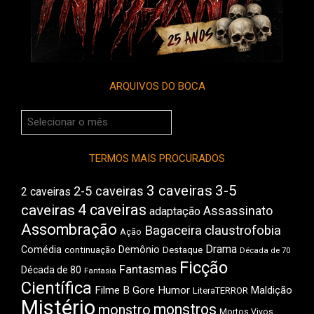
ARQUIVOS DO BOCA
Arquivos
do
Boca
TERMOS MAIS PROCURADOS
3 caveiras
3-5
2-5 caveiras
2 caveiras
4 caveiras
caveiras
Assassinato
adaptação
Assombração
Bagaceira
claustrofobia
Ação
Drama
Comédia
Demônio
Destaque
continuação
Década de 70
Ficção
Fantasmas
Década de 80
Fantasia
Científica
Filme B
Gore
Humor
Maldição
LiteraTERROR
Mistério
monstros
monstro
Mortos Vivos