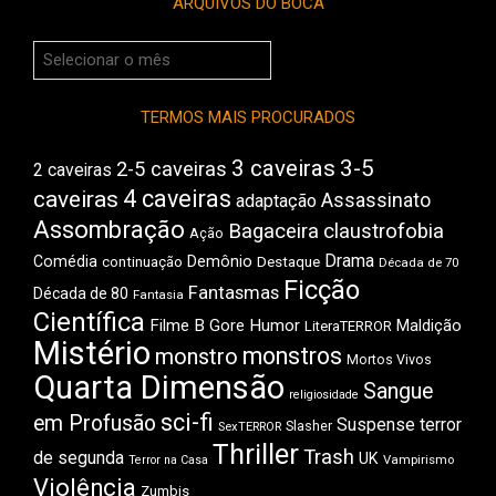
ARQUIVOS DO BOCA
Arquivos
do
Boca
TERMOS MAIS PROCURADOS
3 caveiras
3-5
2-5 caveiras
2 caveiras
4 caveiras
caveiras
Assassinato
adaptação
Assombração
Bagaceira
claustrofobia
Ação
Drama
Comédia
Demônio
Destaque
continuação
Década de 70
Ficção
Fantasmas
Década de 80
Fantasia
Científica
Filme B
Gore
Humor
Maldição
LiteraTERROR
Mistério
monstros
monstro
Mortos Vivos
Quarta Dimensão
Sangue
religiosidade
sci-fi
em Profusão
Suspense
terror
Slasher
SexTERROR
Thriller
Trash
de segunda
UK
Vampirismo
Terror na Casa
Violência
Zumbis