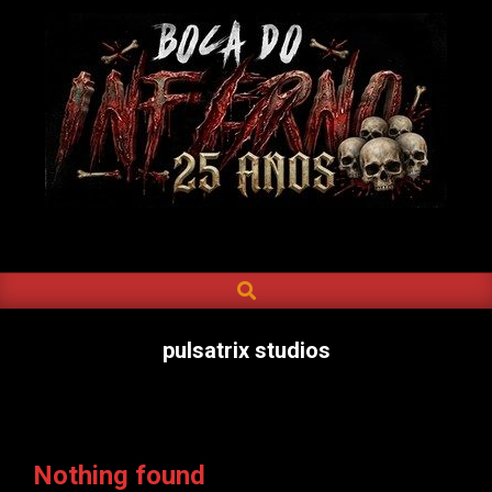
Skip
to
content
BOCA
DO
SEARCH
Primary
INFERNO
Navigation
Menu
pulsatrix studios
Nothing found