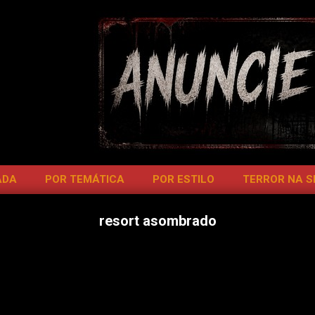
ADA
POR TEMÁTICA
POR ESTILO
TERROR NA 
resort asombrado