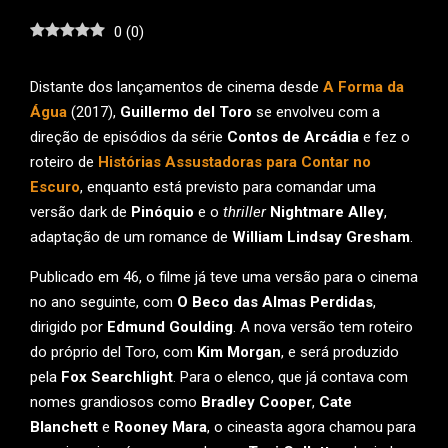
0
(
0
)
Distante dos lançamentos de cinema desde
A Forma da
Água
(2017),
Guillermo del Toro
se envolveu com a
direção de episódios da série
Contos de Arcádia
e fez o
roteiro de
Histórias Assustadoras para Contar no
Escuro
, enquanto está previsto para comandar uma
versão dark de
Pinóquio
e o
thriller
Nightmare Alley
,
adaptação de um romance de
William Lindsay Gresham
.
Publicado em 46, o filme já teve uma versão para o cinema
no ano seguinte, com
O Beco das Almas Perdidas
,
dirigido por
Edmund Goulding
. A nova versão tem roteiro
do próprio del Toro, com
Kim Morgan
, e será produzido
pela
Fox Searchlight
. Para o elenco, que já contava com
nomes grandiosos como
Bradley Cooper
,
Cate
Blanchett
e
Rooney Mara
, o cineasta agora chamou para