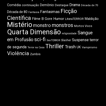
Drama
Comédia
Demônio
Destaque
continuação
Década de 70
Ficção
Fantasmas
Década de 80
Fantasia
Científica
Filme B
Gore
Humor
Maldição
LiteraTERROR
Mistério
monstros
monstro
Mortos Vivos
Quarta Dimensão
Sangue
religiosidade
sci-fi
em Profusão
Suspense
terror
Slasher
SexTERROR
Thriller
Trash
de segunda
UK
Vampirismo
Terror na Casa
Violência
Zumbis