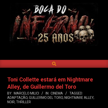
Skip
to
content
BOCA
DO
SEARCH
Primary
INFERNO
Navigation
Menu
Toni Collette estará em Nightmare
Alley, de Guillermo del Toro
BY:
MARCELO MILICI
IN:
CINEMA
TAGGED:
ADAPTAÇÃO
,
GUILLERMO DEL TORO
,
NIGHTMARE ALLEY
,
NOIR
,
THRILLER