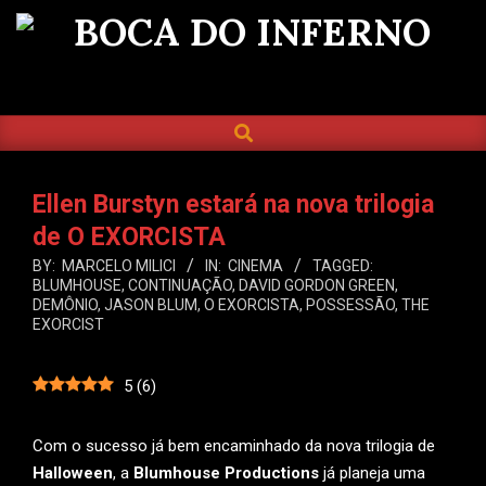
Skip
to
BOCA
content
DO
SEARCH
Primary
INFERNO
Navigation
Menu
Ellen Burstyn estará na nova trilogia
de O EXORCISTA
BY:
MARCELO MILICI
IN:
CINEMA
TAGGED:
BLUMHOUSE
,
CONTINUAÇÃO
,
DAVID GORDON GREEN
,
DEMÔNIO
,
JASON BLUM
,
O EXORCISTA
,
POSSESSÃO
,
THE
EXORCIST
5
(
6
)
Com o sucesso já bem encaminhado da nova trilogia de
Halloween
, a
Blumhouse Productions
já planeja uma