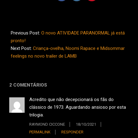
2021-
08-
Previous Post:
O novo ATIVIDADE PARANORMAL já está
01
pronto!
Next Post:
Criança-ovelha, Noomi Rapace e Midsommar
feelings no novo trailer de LAMB
2 COMENTÁRIOS
Acredito que não decepcionará os fãs do
clássico de 1973. Aguardando ansioso por esta
trilogia.
RAYMOND CICCONE
18/10/2021
PERMALINK
RESPONDER