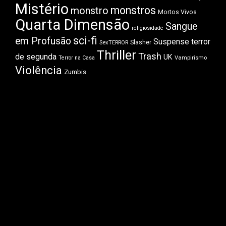
Mistério
monstros
monstro
Mortos Vivos
Quarta Dimensão
Sangue
religiosidade
sci-fi
em Profusão
Suspense
terror
Slasher
SexTERROR
Thriller
Trash
de segunda
UK
Vampirismo
Terror na Casa
Violência
Zumbis