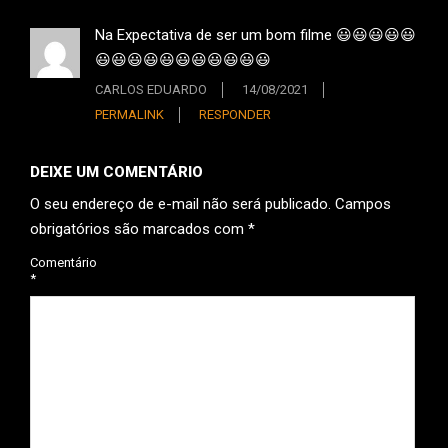
Na Expectativa de ser um bom filme 😃😃😃😃😃
😃😃😃😃😃😃😃😃😃😃😃
CARLOS EDUARDO
14/08/2021
PERMALINK
RESPONDER
DEIXE UM COMENTÁRIO
O seu endereço de e-mail não será publicado.
Campos
obrigatórios são marcados com
*
Comentário
*