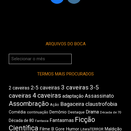
ARQUIVOS DO BOCA
Arquivos
do
Boca
TERMOS MAIS PROCURADOS
3 caveiras
3-5
2-5 caveiras
2 caveiras
4 caveiras
caveiras
Assassinato
adaptação
Assombração
Bagaceira
claustrofobia
Ação
Drama
Comédia
Demônio
Destaque
continuação
Década de 70
Ficção
Fantasmas
Década de 80
Fantasia
Científica
Filme B
Gore
Humor
Maldição
LiteraTERROR