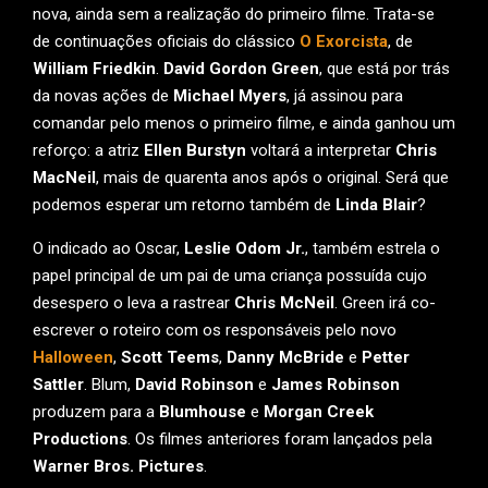
nova, ainda sem a realização do primeiro filme. Trata-se
de continuações oficiais do clássico
O Exorcista
, de
William Friedkin
.
David Gordon Green
, que está por trás
da novas ações de
Michael Myers
, já assinou para
comandar pelo menos o primeiro filme, e ainda ganhou um
reforço: a atriz
Ellen Burstyn
voltará a interpretar
Chris
MacNeil
, mais de quarenta anos após o original. Será que
podemos esperar um retorno também de
Linda Blair
?
O indicado ao Oscar,
Leslie Odom Jr.
, também estrela o
papel principal de um pai de uma criança possuída cujo
desespero o leva a rastrear
Chris McNeil
. Green irá co-
escrever o roteiro com os responsáveis pelo novo
Halloween
,
Scott Teems
,
Danny McBride
e
Petter
Sattler
. Blum,
David Robinson
e
James Robinson
produzem para a
Blumhouse
e
Morgan Creek
Productions
. Os filmes anteriores foram lançados pela
Warner Bros. Pictures
.