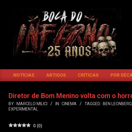
Skip
to
content
BOCA
DO
NOTÍCIAS
ARTIGOS
CRÍTICAS
POR DÉC
Primary
INFERNO
Navigation
Menu
Diretor de Bom Menino volta com o ho
BY:
MARCELO MILICI
IN:
CINEMA
TAGGED:
BEN LEONBERG
EXPERIMENTAL
0
(
0
)