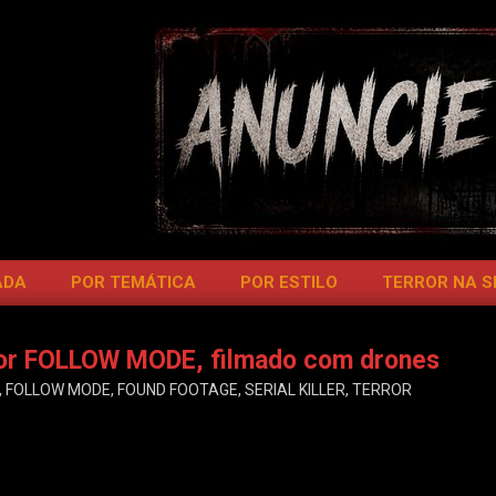
ADA
POR TEMÁTICA
POR ESTILO
TERROR NA 
rror FOLLOW MODE, filmado com drones
,
FOLLOW MODE
,
FOUND FOOTAGE
,
SERIAL KILLER
,
TERROR