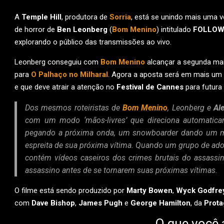
A
Temple Hill
, produtora de
Sorria
, está se unindo mais uma 
de horror de
Ben Leonberg
(
Bom Menino
) intitulado
FOLLOW
explorando o público das transmissões ao vivo.
Leonberg conseguiu com
Bom Menino
alcançar a segunda maio
para
O Palhaço no Milharal
. Agora a aposta será em mais um 
e que deve atrair a atenção no
Festival de Cannes
para futura 
Dos mesmos roteiristas de
Bom Menino
, Leonberg e
Al
com um modo ‘mãos-livres’ que direciona automatica
pegando a próxima onda, um snowboarder dando um mo
espreita de sua próxima vítima. Quando um grupo de ado
contém vídeos caseiros dos crimes brutais do assassin
assassino antes de se tornarem suas próximas vítimas.
O filme está sendo produzido por
Marty Bowen
,
Wyck Godfre
com
Dave Bishop
,
James Pugh
e
George Hamilton
, da
Prota
O que você 