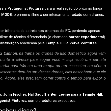
vez a
Protagonist Pictures
para a realização do próximo longa
 MODE
, o primeiro filme a ser inteiramente rodado com drones,
r bilheteria de estreia nos cinemas da IFC, perdendo apenas
filme de técnica diferenciada (o chamado
horror experimental
)
distribuição americana pela
Temple Hill
e
Verve Ventures
.
ex Cannon
, na trama os drones de uso doméstico agora vêm
mente a câmera para seguir você – seja você um surfista
rtal para trás em uma rampa ou um assassino em série à
lescentes derruba um desses drones, eles descobrem que ele
o. Agora, eles precisam correr contra o tempo para expor o
y
,
John Fischer
,
Hal Sadoff
e
Ben Levine
para a
Temple Hill
,
gonist Pictures
, como produtores executivos.
achou disso?