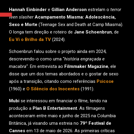
Hannah Einbinder
e
Gillian Anderson
estrelam o
terror
teen slasher
Acampamento Miasma: Adolescência,
Sexo e Morte
(Teenage Sex and Death at Camp Miasma).
O longa tem direção e roteiro de
Jane Schoenbrun
, de
Eu Vi o Brilho da TV
(2024).
Schoenbrun falou sobre o projeto ainda em 2024,
descrevendo-o como uma “
história engraçada e
macabra
“. Em entrevista ao
Filmmaker Magazine
, ele
disse que um dos temas abordados e o gostar de sexo
após a transição, citando como referências
Psicose
(1960) e
O Silêncio dos Inocentes
(1991).
Mubi
se interessou em financiar o filme, tendo na
produção a
Plan B Entertainment
. As filmagens
aconteceram entre maio e junho de 2025 na Columbia
Britânica, já visando uma estreia no
79º Festival de
Cannes
em 13 de maio de 2026. As primeiras críticas