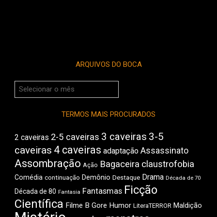
ARQUIVOS DO BOCA
Arquivos
do
Boca
TERMOS MAIS PROCURADOS
3 caveiras
3-5
2-5 caveiras
2 caveiras
4 caveiras
caveiras
Assassinato
adaptação
Assombração
Bagaceira
claustrofobia
Ação
Drama
Comédia
Demônio
Destaque
continuação
Década de 70
Ficção
Fantasmas
Década de 80
Fantasia
Científica
Filme B
Gore
Humor
Maldição
LiteraTERROR