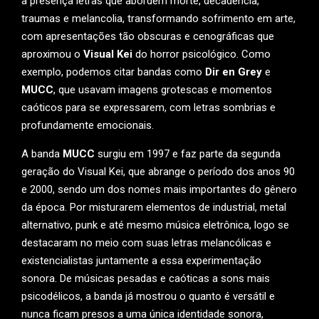
a presença letras que abordem morte, decadência,
traumas e melancolia, transformando sofrimento em arte,
com apresentações tão obscuras e cenográficas que
aproximou o
Visual Kei
do horror psicológico. Como
exemplo, podemos citar bandas como
Dir en Grey
e
MUCC
, que usavam imagens grotescas e momentos
caóticos para se expressarem, com letras sombrias e
profundamente emocionais.
A banda
MUCC
surgiu em 1997 e faz parte da segunda
geração do Visual Kei, que abrange o período dos anos 90
e 2000, sendo um dos nomes mais importantes do gênero
da época. Por misturarem elementos de industrial, metal
alternativo, punk e até mesmo música eletrônica, logo se
destacaram no meio com suas letras melancólicas e
existencialistas juntamente a essa experimentação
sonora. De músicas pesadas e caóticas a sons mais
psicodélicos, a banda já mostrou o quanto é versátil e
nunca ficam presos a uma única identidade sonora,