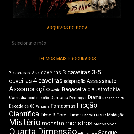
ARQUIVOS DO BOCA
Arquivos
do
Boca
TERMOS MAIS PROCURADOS
3 caveiras
3-5
2-5 caveiras
2 caveiras
4 caveiras
caveiras
Assassinato
adaptação
Assombração
Bagaceira
claustrofobia
Ação
Drama
Demônio
Comédia
Destaque
continuação
Década de 70
Ficção
Fantasmas
Década de 80
Fantasia
Científica
Filme B
Gore
Humor
Maldição
LiteraTERROR
Mistério
monstros
monstro
Mortos Vivos
Quarta Dimensão
Sangue
religiosidade