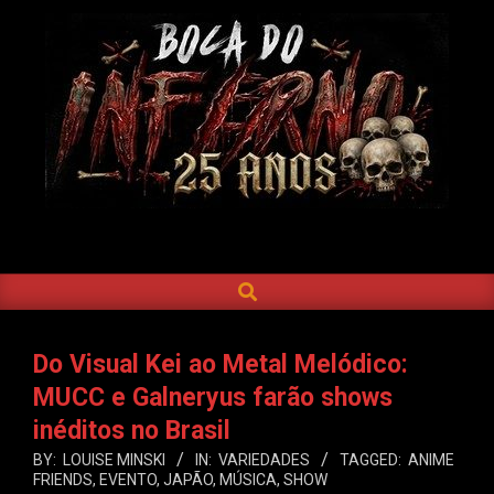
Skip
to
content
BOCA
DO
SEARCH
Primary
INFERNO
Navigation
Menu
Do Visual Kei ao Metal Melódico:
MUCC e Galneryus farão shows
inéditos no Brasil
BY:
LOUISE MINSKI
IN:
VARIEDADES
TAGGED:
ANIME
FRIENDS
,
EVENTO
,
JAPÃO
,
MÚSICA
,
SHOW