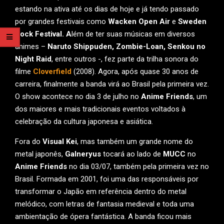
estando na ativa até os dias de hoje e já tendo passado
por grandes festivais como
Wacken Open Air
e
Sweden
Rock Festival. A
lém de ter suas músicas em diversos
animes –
Naruto Shippuden, Zombie-Loan, Senkou no
Night Raid
, entre outros -, fez parte da trilha sonora do
filme
Cloverfield
(2008). Agora, após quase 30 anos de
carreira, finalmente a banda virá ao Brasil pela primeira vez.
O show acontece no dia 3 de julho no
Anime Friends
, um
dos maiores e mais tradicionais eventos voltados à
celebração da cultura japonesa e asiática.
Fora do
Visual Kei
, mas também um grande nome do
metal japonês,
Galneryus
tocará ao lado de
MUCC
no
Anime Friends
no dia 03/07, também pela primeira vez no
Brasil. Formada em 2001, foi uma das responsáveis por
transformar o Japão em referência dentro do metal
melódico, com letras de fantasia medieval e toda uma
ambientação de ópera fantástica. A banda ficou mais