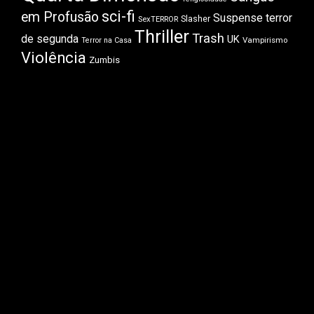
sci-fi
em Profusão
Suspense
terror
Slasher
SexTERROR
Thriller
Trash
de segunda
UK
Vampirismo
Terror na Casa
Violência
Zumbis