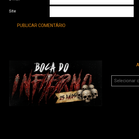
Site
A
Arquivos
do
Boca