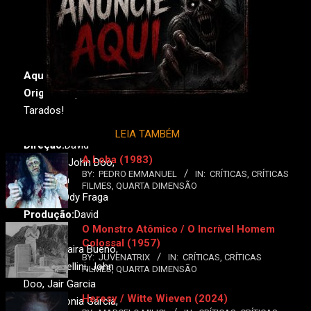
Aqui, Tarados!
Original:
Aqui,
Tarados!
Ano:
1981•
País:
Brasil
LEIA TAMBÉM
Direção:
David
A Loba (1983)
Cardoso, John Doo,
BY:
PEDRO EMMANUEL
IN:
CRÍTICAS
,
CRÍTICAS
Ody Fraga
FILMES
,
QUARTA DIMENSÃO
Roteiro:
Ody Fraga
Produção:
David
O Monstro Atômico / O Incrível Homem
Cardoso
Colossal (1957)
Elenco:
Zaira Bueno,
BY:
JUVENATRIX
IN:
CRÍTICAS
,
CRÍTICAS
Luiz Castellini, John
FILMES
,
QUARTA DIMENSÃO
Doo, Jair Garcia
Heresy / Witte Wieven (2024)
Duarte, Sonia Garcia,