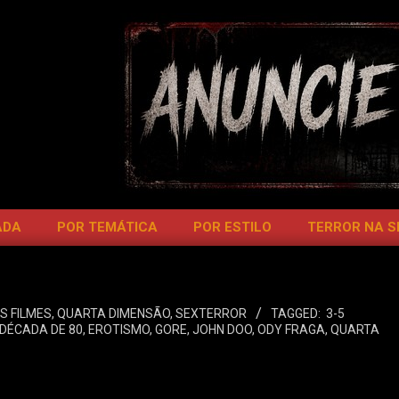
ADA
POR TEMÁTICA
POR ESTILO
TERROR NA 
S FILMES
,
QUARTA DIMENSÃO
,
SEXTERROR
TAGGED:
3-5
DÉCADA DE 80
,
EROTISMO
,
GORE
,
JOHN DOO
,
ODY FRAGA
,
QUARTA