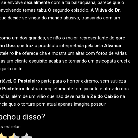
 se envolve sexualmente com a tia balzaquiana, parece que o
envolvendo temas tabu. O segundo episódio,
A Viúva do Dr.
que decide se vingar do marido abusivo, transando com um
a como um dos grandes, se não o maior, representante do gore
hn Doo
, que traz a prostituta interpretada pela bela
Alvamar
asteleiro lhe oferece chá e mostra um altar com fotos de várias
s um cliente esquisito acaba se tornando um psicopata cruel e
quela noite.
rtável,
O Pasteleiro
parte para o horror extremo, sem sutileza
 Pasteleiro
destoa completamente tom picante e atrevido dos
mória, além de um vilão que não deve nada a
Zé do Caixão
na
cia que o torture porn atual apenas imagina possuir.
achou disso?
as estrelas