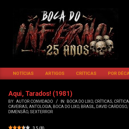
Skip
to
content
BOCA
DO
NOTÍCIAS
ARTIGOS
CRÍTICAS
POR DÉC
Primary
INFERNO
Navigation
Menu
Aqui, Tarados! (1981)
BY:
AUTOR CONVIDADO
IN:
BOCA DO LIXO
,
CRÍTICAS
,
CRÍTICA
CAVEIRAS
,
ANTOLOGIA
,
BOCA DO LIXO
,
BRASIL
,
DAVID CARDOSO
,
DIMENSÃO
,
SEXTERROR
3.5
(
8
)