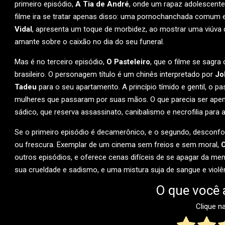
primeiro episódio,
A Tia de André
, onde um rapaz adolescente
filme ira se tratar apenas disso: uma pornochanchada comum 
Vidal
, apresenta um toque de morbidez, ao mostrar uma viúva 
amante sobre o caixão no dia do seu funeral.
Mas é no terceiro episódio,
O Pasteleiro
, que o filme se sagr
brasileiro. O personagem título é um chinês interpretado por
Jo
Tadeu
para o seu apartamento. A princípio tímido e gentil, o p
mulheres que passaram por suas mãos. O que parecia ser apena
sádico, que reserva assassinato, canibalismo e necrofilia para a
Se o primeiro episódio é decamerônico, e o segundo, desconfo
ou frescura. Exemplar de um cinema sem freios e sem moral,
O
outros episódios, e oferece cenas difíceis de se apagar da me
sua crueldade e sadismo, e uma mistura suja de sangue e violên
O que você 
Clique n