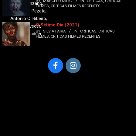
BY:
MARCELO MILICI
IN:
CRÍTICAS
,
CRÍTICAS
Milton Manzano,
FILMES
,
CRÍTICAS FILMES RECENTES
Jefferson Pezeta,
Antônio C. Ribeiro,
O Sétimo Dia (2021)
Arthur Roveder,
BY:
SILVIA FARIA
IN:
CRÍTICAS
,
CRÍTICAS
Alvamar Taddei
FILMES
,
CRÍTICAS FILMES RECENTES