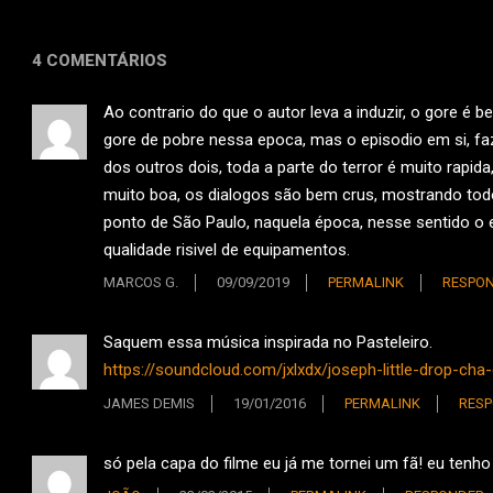
4 COMENTÁRIOS
Ao contrario do que o autor leva a induzir, o gore é
gore de pobre nessa epoca, mas o episodio em si, faz
dos outros dois, toda a parte do terror é muito rapi
muito boa, os dialogos são bem crus, mostrando todo
ponto de São Paulo, naquela época, nesse sentido o
qualidade risivel de equipamentos.
MARCOS G.
09/09/2019
PERMALINK
RESPO
Saquem essa música inspirada no Pasteleiro.
https://soundcloud.com/jxlxdx/joseph-little-drop-ch
JAMES DEMIS
19/01/2016
PERMALINK
RES
só pela capa do filme eu já me tornei um fã! eu tenho 