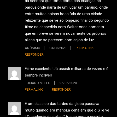
da senhora que toma conta das crianças no
parque,onde narra de um lugar um paraíso, onde
entre muitas coisas boas,fala de uma cidade
reluzente que se vê ao longe,no final do segundo
filme na despedida com Walter onde comenta
que em breve se verem novamente os próprios
aliens que se parecem com anjos de luz.
ANÔNIMO
03/05/2021
PERMALINK
RESPONDER
Filme excelente! Já assisti milhares de vezes e é
sempre incrível!
LUCIANO MELLO
26/05/2020
PERMALINK
RESPONDER
E um classico das tardes da globo.passava
muito quando era menor.a cena em que o STe ve
LOucademia de policia” transa com o espirito