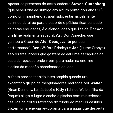
Apesar da presença do astro cadente
Steven Guttenberg
(que bebeu chá de sumiço em algum ponto dos anos 90)
como um marinheiro atrapalhado, estar visivelmente
servindo de alívio para o caso de o público ficar cansado
de caras enrugadas, é o elenco idoso que faz de
Cocoon
um filme realmente especial.
Art
(Don Ameche, que
ganhou o Oscar de
Ator Coadjuvante
por sua
performance),
Ben
(Wilford Brimley) e
Joe
(Hume Cronyn)
são os três idosos que gostam de dar uma escapulida da
casa de repouso onde vivem para nadar na enorme
piscina da mansão abandonada ao lado.
A festa parece ter sido interrompida quando um
excêntrico grupo de mergulhadores liderados por
Walter
(Brian Dennehy, fantástico) e
Kitty
(Tahnee Welch, filha da
Raquel) aluga o lugar e enche a piscina com misteriosos
casulos de corais retirados do fundo do mar. Os casulos
trazem uma energia revigorante para a água, que desperta