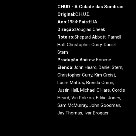
CHUD - A Cidade das Sombras
Original:
C.H.U.D.
Ano:
1984•
País:
EUA
Direção:
Douglas Cheek
Roteiro:
Shepard Abbott, Parnell
Hall, Christopher Curry, Daniel
Stern
Produção:
Andrew Bonime
Elenco:
John Heard, Daniel Stern,
Christopher Curry, Kim Greist,
Laure Mattos, Brenda Currin,
Justin Hall, Michael O'Hare, Cordis
Heard, Vic Polizos, Eddie Jones,
Sam McMurray, John Goodman,
Jay Thomas, Ivar Brogger