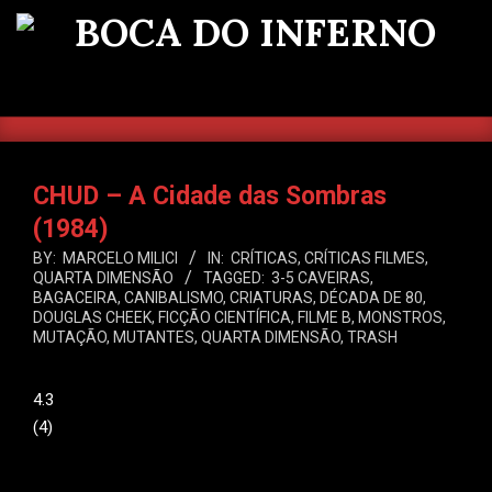
Skip
to
BOCA
content
DO
SEARCH
Primary
INFERNO
Navigation
Menu
CHUD – A Cidade das Sombras
(1984)
BY:
MARCELO MILICI
IN:
CRÍTICAS
,
CRÍTICAS FILMES
,
QUARTA DIMENSÃO
TAGGED:
3-5 CAVEIRAS
,
BAGACEIRA
,
CANIBALISMO
,
CRIATURAS
,
DÉCADA DE 80
,
DOUGLAS CHEEK
,
FICÇÃO CIENTÍFICA
,
FILME B
,
MONSTROS
,
MUTAÇÃO
,
MUTANTES
,
QUARTA DIMENSÃO
,
TRASH
4.3
(
4
)