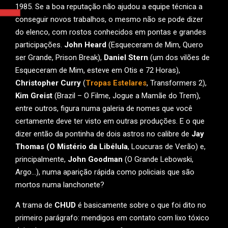
1985. Se a boa reputação não ajudou a equipe técnica a
conseguir novos trabalhos, o mesmo não se pode dizer
do elenco, com rostos conhecidos em pontas e grandes
participações.
John Heard
(Esqueceram de Mim, Quero
ser Grande, Prison Break),
Daniel Stern
(um dos vilões de
Esqueceram de Mim, esteve em Otis e 72 Horas),
Christopher Curry
(
Tropas Estelares
, Transformers 2),
Kim Greist
(Brazil – O Filme, Jogue a Mamãe do Trem),
entre outros, figura numa galeria de nomes que você
certamente deve ter visto em outras produções. E o que
dizer então da pontinha de dois astros no calibre de
Jay
Thomas
(O Mistério da Libélula
, Loucuras de Verão) e,
principalmente,
John Goodman
(O Grande Lebowski,
Argo…), numa aparição rápida como policiais que são
mortos numa lanchonete?
A trama de
CHUD
é basicamente sobre o que foi dito no
primeiro parágrafo: mendigos em contato com lixo tóxico