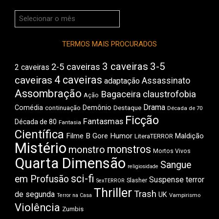
Arquivos
do
Boca
TERMOS MAIS PROCURADOS
3 caveiras
3-5
2-5 caveiras
2 caveiras
4 caveiras
caveiras
Assassinato
adaptação
Assombração
Bagaceira
claustrofobia
Ação
Drama
Comédia
Demônio
Destaque
continuação
Década de 70
Ficção
Fantasmas
Década de 80
Fantasia
Científica
Filme B
Gore
Humor
Maldição
LiteraTERROR
Mistério
monstros
monstro
Mortos Vivos
Quarta Dimensão
Sangue
religiosidade
sci-fi
em Profusão
Suspense
terror
Slasher
SexTERROR
Thriller
Trash
de segunda
UK
Vampirismo
Terror na Casa
Violência
Zumbis