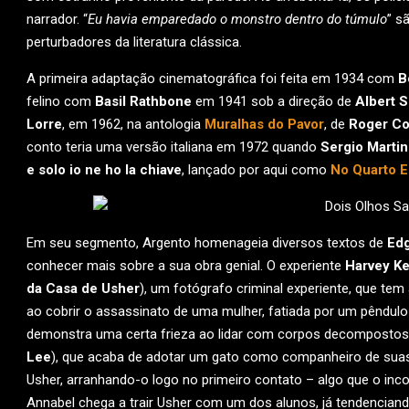
narrador. “
Eu havia emparedado o monstro dentro do túmulo
” s
perturbadores da literatura clássica.
A primeira adaptação cinematográfica foi feita em 1934 com
B
felino com
Basil Rathbone
em 1941 sob a direção de
Albert S
Lorre
, em 1962, na antologia
Muralhas do Pavor
, de
Roger C
conto teria uma versão italiana em 1972 quando
Sergio Marti
e solo io ne ho la chiave
, lançado por aqui como
No Quarto E
Em seu segmento, Argento homenageia diversos textos de
Edg
conhecer mais sobre a sua obra genial. O experiente
Harvey Ke
da Casa de Usher
), um fotógrafo criminal experiente, que tem
ao cobrir o assassinato de uma mulher, fatiada por um pêndulo
demonstra uma certa frieza ao lidar com corpos decompostos.
Lee
), que acaba de adotar um gato como companheiro de suas 
Usher, arranhando-o logo no primeiro contato – algo que o inc
Annabel chega a trair Usher com um dos alunos, já tendenciand