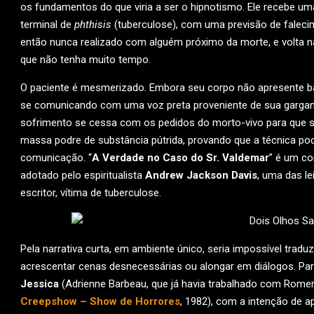
os fundamentos do que viria a ser o hipnotismo. Ele recebe u
terminal de
phthisis
(tuberculose), com uma previsão de faleci
então nunca realizado com alguém próximo da morte, e volta na
que não tenha muito tempo.
O paciente é mesmerizado. Embora seu corpo não apresente bat
se comunicando com uma voz preta proveniente de sua garganta
sofrimento se cessa com os pedidos do morto-vivo para que s
massa podre de substância pútrida, provando que a técnica pod
comunicação. “
A Verdade no Caso do Sr. Valdemar
” é um co
adotado pelo espiritualista
Andrew Jackson Davis
, uma das le
escritor, vítima de tuberculose.
Pela narrativa curta, em ambiente único, seria impossível tr
acrescentar cenas desnecessárias ou alongar em diálogos. Par
Jessica
(Adrienne Barbeau, que já havia trabalhado com Rom
Creepshow – Show de Horrores
, 1982), com a intenção de 