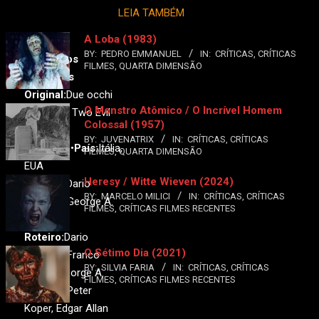
LEIA TAMBÉM
A Loba (1983)
BY:
PEDRO EMMANUEL
IN:
CRÍTICAS
,
CRÍTICAS
Dois Olhos
FILMES
,
QUARTA DIMENSÃO
Satânicos
Original:
Due occhi
O Monstro Atômico / O Incrível Homem
diabolici / Two Evil
Colossal (1957)
Eyes
BY:
JUVENATRIX
IN:
CRÍTICAS
,
CRÍTICAS
Ano:
1990•
País:
Itália,
FILMES
,
QUARTA DIMENSÃO
EUA
Heresy / Witte Wieven (2024)
Direção:
Dario
BY:
MARCELO MILICI
IN:
CRÍTICAS
,
CRÍTICAS
Argento, George A.
FILMES
,
CRÍTICAS FILMES RECENTES
Romero
Roteiro:
Dario
O Sétimo Dia (2021)
Argento, Franco
BY:
SILVIA FARIA
IN:
CRÍTICAS
,
CRÍTICAS
Ferrini, George A.
FILMES
,
CRÍTICAS FILMES RECENTES
Romero, Peter
Koper, Edgar Allan