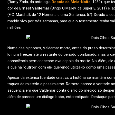
(Ramy Zada, da antologia
Depois da Meia-Noite
, 1989), que t
dor de
Ernest Valdemar
(Bingo O’Malley, de Super 8, 2011) 
(E.G. Marshall, de 12 Homens e uma Sentença, 57). Devido a qu
marido vivo por três semanas, para que o testamento tenha val
milhões.
Numa das hipnoses, Valdemar morre, antes do prazo determina
lo num freezer até o restante do período combinado, mas o c
consciência permanecesse viva depois da morte. No Além, ele d
e que há “
outros
” com ele, querendo utilizá-lo como uma pas
Apesar da extensa liberdade criativa, a história se mantém co
toques de mistério e pessimismo. Romero parece à vontade ao
sequência em que Valdemar conta o erro do médico ao despertá
além de parecer um diálogo bobo, estereotipado. Destaque par