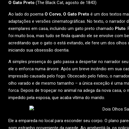
O Gato Preto
(The Black Cat, agosto de 1843)
Ao lado do poema
O Corvo
,
O Gato Preto
é um dos textos ma
adaptações e versões cinematográficas. No texto, o narrador de
exemplares em casa, incluindo um gato preto chamado
Pluto
.
foi muito boa, mas tudo se finda quando ele se envolve com beb
acreditando que o gato o está evitando, ele fere um dos olhos
iniciando sua obsessão doentia.
A simples presença do gato passa a despertar no narrador seu
ele o enforca numa árvore. Após um breve incêndio em sua ca
impressão causada pelo fogo. Obcecado pelo felino, o narrado
olho varado e de mesmo tamanho – a única exceção é uma manc
forca. Depois de tropeçar no animal na adega da nova casa, 
impedido pela esposa, que acaba vítima do marido.
Ele a empareda no local para esconder seu corpo. O plano parec
som estranho proveniente da parede. Ao arrebentá-la, os poli