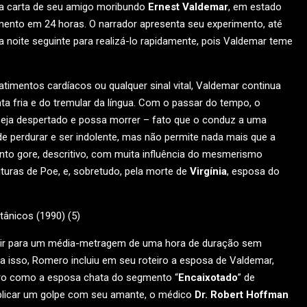
ma carta de seu amigo moribundo
Ernest Valdemar
, em estado
mento em 24 horas. O narrador apresenta seu experimento, até
 noite seguinte para realizá-lo rapidamente, pois Valdemar teme
imentos cardíacos ou qualquer sinal vital, Valdemar continua
 fria e do tremular da língua. Com o passar do tempo, o
eja despertado e possa morrer – fato que o conduz a uma
e perdurar e ser indolente, mas não permite nada mais que a
nto gore, descritivo, com muita influência do mesmerismo
ituras de Poe, e, sobretudo, pela morte de
Virgínia
, esposa do
aduzir para um média-metragem de uma hora de duração sem
a isso, Romero incluiu em seu roteiro a esposa de Valdemar,
ero como a esposa chata do segmento “
Encaixotado
” de
aplicar um golpe com seu amante, o médico
Dr. Robert Hoffman