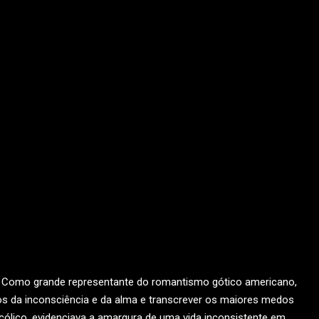
o. Como grande representante do romantismo gótico americano,
ros da inconsciência e da alma e transcrever os maiores medos
ólico, evidenciava a amargura de uma vida inconsistente em