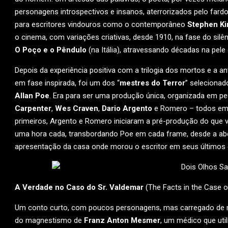
personagens introspectivos e insanos, aterrorizados pelo far
para escritores vindouros como o contemporâneo
Stephen Ki
o cinema, com variações criativas, desde 1910, na fase do sil
O Poço e o Pêndulo
(na Itália), atravessando décadas na pele
Depois da experiência positiva com a trilogia dos mortos e a an
em fase inspirada, foi um dos “
mestres do Terror
” seleciona
Allan Poe
. Era para ser uma produção única, organizada em 
Carpenter
,
Wes Craven
,
Dario Argento
e Romero – todos em 
primeiros, Argento e Romero iniciaram a pré-produção do que vi
uma hora cada, transbordando Poe em cada frame, desde a ab
apresentação da casa onde morou o escritor em seus últimos d
A Verdade no Caso do Sr. Valdemar
(The Facts in the Case 
Um conto curto, com poucos personagens, mas carregado de me
do magnestismo de
Franz Anton Mesmer
, um médico que util