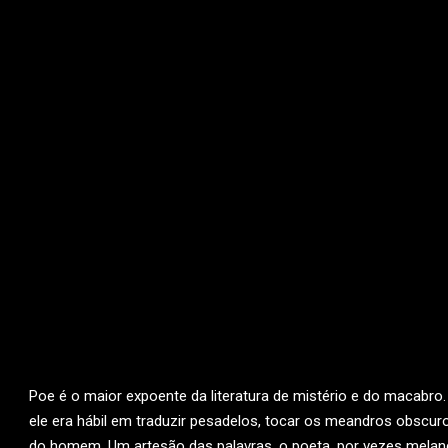
Poe é o maior expoente da literatura de mistério e do macabr
ele era hábil em traduzir pesadelos, tocar os meandros obscu
do homem. Um artesão das palavras, o poeta, por vezes melanc