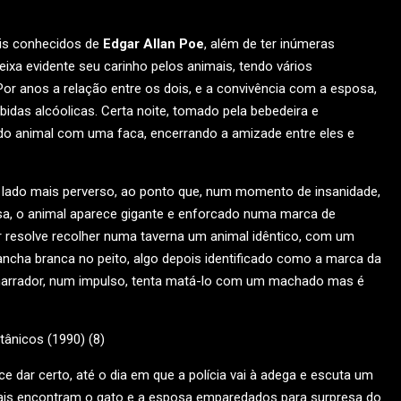
is conhecidos de
Edgar Allan Poe
, além de ter inúmeras
ixa evidente seu carinho pelos animais, tendo vários
 Por anos a relação entre os dois, e a convivência com a esposa,
idas alcóolicas. Certa noite, tomado pela bebedeira e
 do animal com uma faca, encerrando a amizade entre eles e
 lado mais perverso, ao ponto que, num momento de insanidade,
sa, o animal aparece gigante e enforcado numa marca de
r resolve recolher numa taverna um animal idêntico, com um
ha branca no peito, algo depois identificado como a marca da
o narrador, num impulso, tenta matá-lo com um machado mas é
e dar certo, até o dia em que a polícia vai à adega e escuta um
ciais encontram o gato e a esposa emparedados para surpresa do