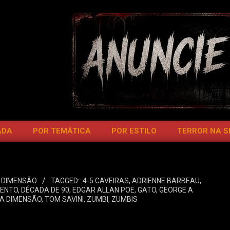
ADA
POR TEMÁTICA
POR ESTILO
TERROR NA 
 DIMENSÃO
TAGGED:
4-5 CAVEIRAS
,
ADRIENNE BARBEAU
,
GENTO
,
DÉCADA DE 90
,
EDGAR ALLAN POE
,
GATO
,
GEORGE A
A DIMENSÃO
,
TOM SAVINI
,
ZUMBI
,
ZUMBIS