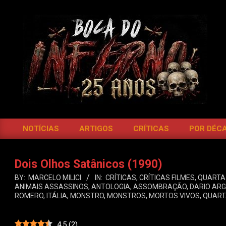
Skip
to
content
BOCA
DO
NOTÍCIAS
ARTIGOS
CRÍTICAS
POR DÉC
Primary
INFERNO
Navigation
Menu
Dois Olhos Satânicos (1990)
BY:
MARCELO MILICI
IN:
CRÍTICAS
,
CRÍTICAS FILMES
,
QUARTA
ANIMAIS ASSASSINOS
,
ANTOLOGIA
,
ASSOMBRAÇÃO
,
DARIO AR
ROMERO
,
ITÁLIA
,
MONSTRO
,
MONSTROS
,
MORTOS VIVOS
,
QUART
4.5
(
2
)