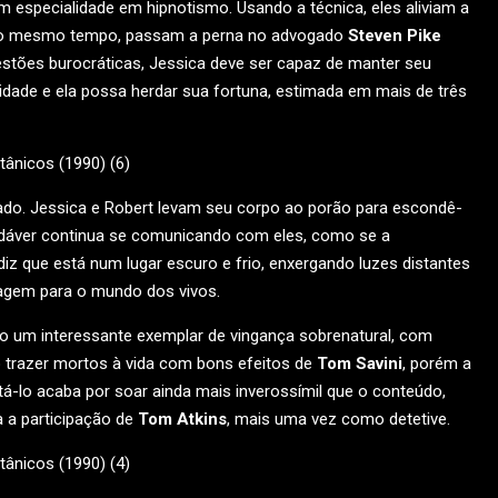
em especialidade em hipnotismo. Usando a técnica, eles aliviam a
e, ao mesmo tempo, passam a perna no advogado
Steven Pike
estões burocráticas, Jessica deve ser capaz de manter seu
idade e ela possa herdar sua fortuna, estimada em mais de três
do. Jessica e Robert levam seu corpo ao porão para escondê-
adáver continua se comunicando com eles, como se a
iz que está num lugar escuro e frio, enxergando luzes distantes
sagem para o mundo dos vivos.
mo um interessante exemplar de vingança sobrenatural, com
 trazer mortos à vida com bons efeitos de
Tom Savini
, porém a
-lo acaba por soar ainda mais inverossímil que o conteúdo,
a a participação de
Tom Atkins
, mais uma vez como detetive.