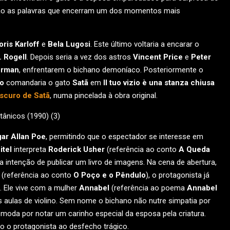
ão as palavras que encerram um dos momentos mais
oris Karloff
e
Bela Lugosi
. Este último voltaria a encarar o
. Rogell
. Depois seria a vez dos astros
Vincent Price
e
Peter
orman
, enfrentarem o bichano demoníaco. Posteriormente o
no
comandaria o gato
Satã
em
Il tuo vizio è una stanza chiusa
scuro de Satã
, numa pincelada à obra original.
ar Allan Poe
, permitindo que o espectador se interesse em
itel
interpreta
Roderick Usher
(referência ao conto
A Queda
 a intenção de publicar um livro de imagens. Na cena de abertura,
 (referência ao conto
O Poço e o Pêndulo
), o protagonista já
 Ele vive com a mulher
Annabel
(referência ao poema
Annabel
aulas de violino. Sem nome o bichano não nutre simpatia por
omoda por notar um carinho especial da esposa pela criatura.
o o protagonista ao desfecho trágico.