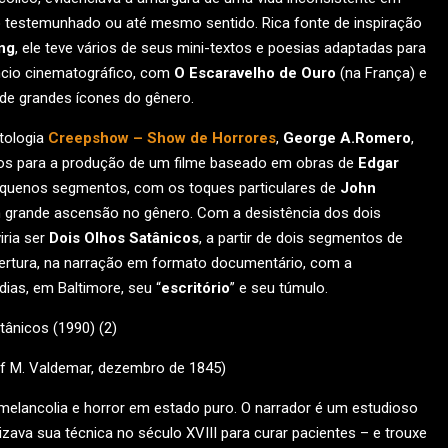
do testemunhado ou até mesmo sentido. Rica fonte de inspiração
ng
, ele teve vários de seus mini-textos e poesias adaptadas para
êncio cinematográfico, com
O Escaravelho de Ouro
(na França) e
 de grandes ícones do gênero.
tologia
Creepshow – Show de Horrores
,
George A.Romero
,
dos para a produção de um filme baseado em obras de
Edgar
pequenos segmentos, com os toques particulares de
John
grande ascensão no gênero. Com a desistência dos dois
ria ser
Dois Olhos Satânicos
, a partir de dois segmentos de
ertura, na narração em formato documentário, com a
ias, em Baltimore, seu “
escritório
” e seu túmulo.
of M. Valdemar, dezembro de 1845)
lancolia e horror em estado puro. O narrador é um estudioso
izava sua técnica no século XVIII para curar pacientes – e trouxe