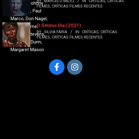
BY:
MARCELO MILICI
IN:
CRÍTICAS
,
CRÍTICAS
Hansen, Johnny
FILMES
,
CRÍTICAS FILMES RECENTES
Carpenter, Paul
Marco, Don Nagel,
O Sétimo Dia (2021)
Bud Osborne,
BY:
SILVIA FARIA
IN:
CRÍTICAS
,
CRÍTICAS
Jeannie Stevens,
FILMES
,
CRÍTICAS FILMES RECENTES
Harvey B. Dunn,
Margaret Mason