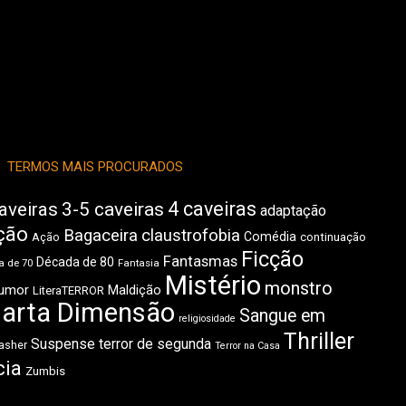
TERMOS MAIS PROCURADOS
4 caveiras
aveiras
3-5 caveiras
adaptação
ção
Bagaceira
claustrofobia
Comédia
Ação
continuação
Ficção
Fantasmas
Década de 80
 de 70
Fantasia
Mistério
monstro
umor
Maldição
LiteraTERROR
arta Dimensão
Sangue em
religiosidade
Thriller
Suspense
terror de segunda
asher
Terror na Casa
cia
Zumbis