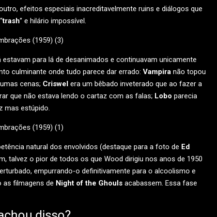
o, efeitos especiais inacreditavelmente ruins e diálogos que
“
trash
” e hilário impossível.
 estavam para lá de desanimados e continuavam unicamente
nto culminante onde tudo parece dar errado:
Vampira
não topou
lgumas cenas;
Criswel
era um bêbado inveterado que ao fazer a
ar que não estava lendo o cartaz com as falas;
Lobo
parecia
ez mas estúpido.
mpetência natural dos envolvidos (destaque para a foto de
Ed
im, talvez o pior de todos os que Wood dirigiu nos anos de 1950
 perturbado, empurrando-o definitivamente para o alcoolismo e
go as filmagens de
Night of the Ghouls
acabassem. Essa fase
achou disso?