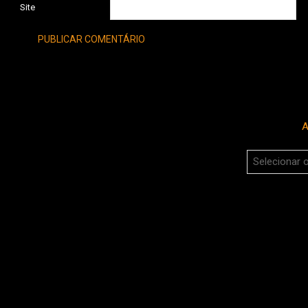
Site
A
Arquivos
do
Boca