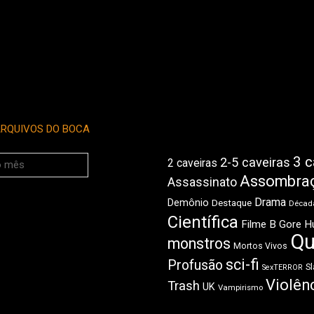
RQUIVOS DO BOCA
3 c
2-5 caveiras
2 caveiras
Assombra
Assassinato
Drama
Demônio
Destaque
Década
Científica
Filme B
Gore
H
Qu
monstros
Mortos Vivos
sci-fi
Profusão
Sl
SexTERROR
Violên
Trash
UK
Vampirismo