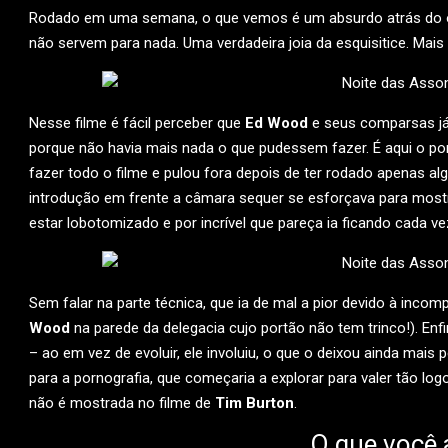
Rodado em uma semana, o que vemos é um absurdo atrás do outr
não servem para nada. Uma verdadeira joia da esquisitice. Mais 
Nesse filme é fácil perceber que
Ed Wood
e seus comparsas já
porque não havia mais nada o que pudessem fazer. É aqui o po
fazer todo o filme e pulou fora depois de ter rodado apenas a
introdução em frente a câmara sequer se esforçava para mostr
estar lobotomizado e por incrível que pareça ia ficando cada v
Sem falar na parte técnica, que ia de mal a pior devido à inco
Wood
na parede da delegacia cujo portão não tem trinco!). Enf
– ao em vez de evoluir, ele involuiu, o que o deixou ainda mais
para a pornografia, que começaria a explorar para valer tão lo
não é mostrada no filme de
Tim Burton
.
O que você 