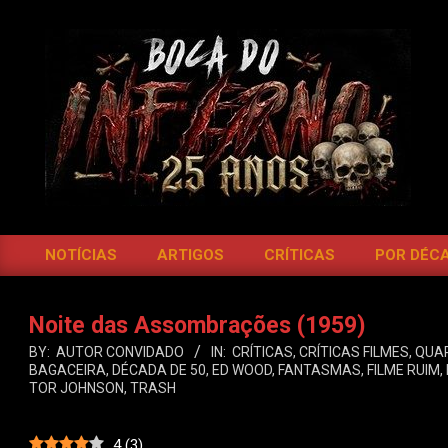
Skip
to
content
BOCA
DO
NOTÍCIAS
ARTIGOS
CRÍTICAS
POR DÉC
Primary
INFERNO
Navigation
Menu
Noite das Assombrações (1959)
BY:
AUTOR CONVIDADO
IN:
CRÍTICAS
,
CRÍTICAS FILMES
,
QUA
BAGACEIRA
,
DÉCADA DE 50
,
ED WOOD
,
FANTASMAS
,
FILME RUIM
,
TOR JOHNSON
,
TRASH
4
(
3
)