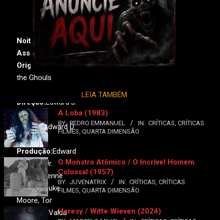
Noite das
Assombrações
Original:
Night of
the Ghouls
Ano:
1959•
País:
EUA
LEIA TAMBÉM
Direção:
Edward D.
A Loba (1983)
Wood Jr.
BY:
PEDRO EMMANUEL
IN:
CRÍTICAS
,
CRÍTICAS
Roteiro:
Edward D.
FILMES
,
QUARTA DIMENSÃO
Wood Jr.
Produção:
Edward
O Monstro Atômico / O Incrível Homem
D. Wood Jr.
Colossal (1957)
Elenco:
Kenne
BY:
JUVENATRIX
IN:
CRÍTICAS
,
CRÍTICAS
Duncan, Duke
FILMES
,
QUARTA DIMENSÃO
Moore, Tor
Heresy / Witte Wieven (2024)
Johnson, Valda