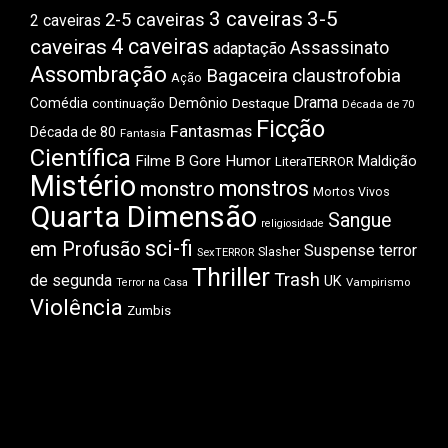
3 caveiras
3-5
2-5 caveiras
2 caveiras
4 caveiras
caveiras
Assassinato
adaptação
Assombração
Bagaceira
claustrofobia
Ação
Drama
Comédia
Demônio
Destaque
continuação
Década de 70
Ficção
Fantasmas
Década de 80
Fantasia
Científica
Filme B
Gore
Humor
Maldição
LiteraTERROR
Mistério
monstros
monstro
Mortos Vivos
Quarta Dimensão
Sangue
religiosidade
sci-fi
em Profusão
Suspense
terror
Slasher
SexTERROR
Thriller
Trash
de segunda
UK
Vampirismo
Terror na Casa
Violência
Zumbis