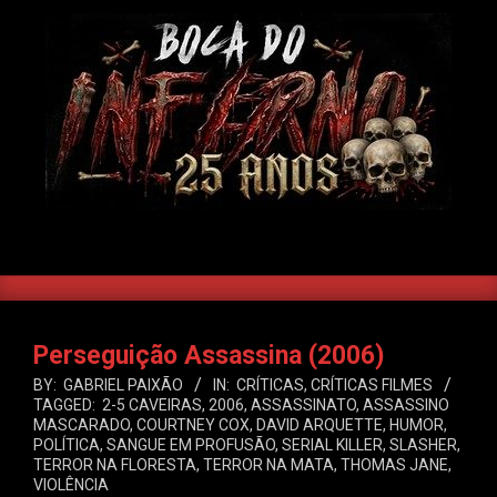
Skip
to
content
BOCA
DO
SEARCH
Primary
INFERNO
Navigation
Menu
Perseguição Assassina (2006)
BY:
GABRIEL PAIXÃO
IN:
CRÍTICAS
,
CRÍTICAS FILMES
TAGGED:
2-5 CAVEIRAS
,
2006
,
ASSASSINATO
,
ASSASSINO
MASCARADO
,
COURTNEY COX
,
DAVID ARQUETTE
,
HUMOR
,
POLÍTICA
,
SANGUE EM PROFUSÃO
,
SERIAL KILLER
,
SLASHER
,
TERROR NA FLORESTA
,
TERROR NA MATA
,
THOMAS JANE
,
VIOLÊNCIA