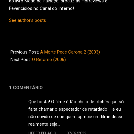
do livro Medo de Palhaço, produz as Horreviews e
Fevericídios no Canal do Inferno!
See author's posts
2016-
05-
Previous Post:
A Morte Pede Carona 2 (2003)
14
Next Post:
O Retorno (2006)
1 COMENTÁRIO
Que bosta! O filme é tão cheio de clichês que só
falta chamar o espectador de retardado – e eu
não duvido de que quem aprecie um filme desse
realmente seja…
HEBER PELAGIO
07/02/2022