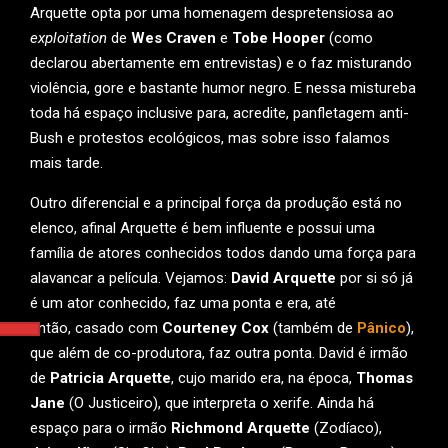
Arquette opta por uma homenagem despretensiosa ao
exploitation
de
Wes Craven
e
Tobe Hooper
(como
declarou abertamente em entrevistas) e o faz misturando
violência, gore e bastante humor negro. E nessa mistureba
toda há espaço inclusive para, acredite, panfletagem anti-
Bush e protestos ecológicos, mas sobre isso falamos
mais tarde.
Outro diferencial e a principal força da produção está no
elenco, afinal Arquette é bem influente e possui uma
família de atores conhecidos todos dando uma força para
alavancar a película. Vejamos:
David Arquette
por si só já
é um ator conhecido, faz uma ponta e era, até
então, casado com
Courteney Cox
(também de
Pânico
),
que além de co-produtora, faz outra ponta. David é irmão
de
Patricia Arquette
, cujo marido era, na época,
Thomas
Jane
(O Justiceiro), que interpreta o xerife. Ainda há
espaço para o irmão
Richmond Arquette
(Zodíaco),