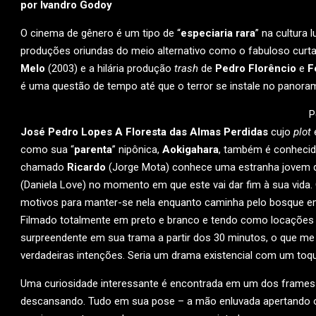
por Ivandro Godoy
O cinema de gênero é um tipo de “
especiaria rara
” na cultura 
produções oriundas do meio alternativo como o fabuloso curta
Melo
(2003) e a hilária produção
trash
de
Pedro Florêncio
e
F
é uma questão de tempo até que o terror se instale no panora
P
José Pedro Lopes
A Floresta das Almas Perdidas
cujo
plot
é
como sua “
parenta
” nipônica,
Aokigahara
, também é conhecida
chamado
Ricardo
(Jorge Mota) conhece uma estranha jovem q
(Daniela Love) no momento em que este vai dar fim à sua vida. 
motivos para manter-se nela enquanto caminha pelo bosque 
Filmado totalmente em preto e branco e tendo como locações P
surpreendente em sua trama a partir dos 30 minutos, o que me
verdadeiras intenções. Seria um drama existencial com um toqu
Uma curiosidade interessante é encontrada em um dos frames d
descansando. Tudo em sua pose – a mão enluvada apertando o 