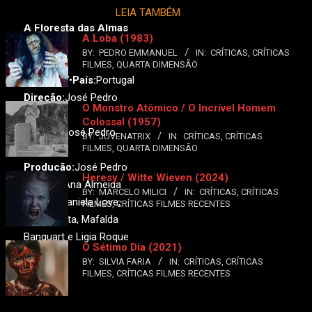
LEIA TAMBÉM
A Floresta das Almas
A Loba (1983)
Perdidas
BY:
PEDRO EMMANUEL
IN:
CRÍTICAS
,
CRÍTICAS
Original:
FILMES
,
QUARTA DIMENSÃO
Ano:
2017•
País:
Portugal
Direção:
José Pedro
O Monstro Atômico / O Incrível Homem
Lopes
Colossal (1957)
Roteiro:
José Pedro
BY:
JUVENATRIX
IN:
CRÍTICAS
,
CRÍTICAS
FILMES
,
QUARTA DIMENSÃO
Lopes
Produção:
José Pedro
Heresy / Witte Wieven (2024)
Lopes e Ana Almeida
BY:
MARCELO MILICI
IN:
CRÍTICAS
,
CRÍTICAS
Elenco:
Daniela Love,
FILMES
,
CRÍTICAS FILMES RECENTES
Jorge Mota, Mafalda
Banquart e Ligia Roque
O Sétimo Dia (2021)
BY:
SILVIA FARIA
IN:
CRÍTICAS
,
CRÍTICAS
FILMES
,
CRÍTICAS FILMES RECENTES