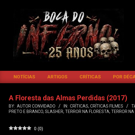
Skip
to
content
BOCA
DO
NOTÍCIAS
ARTIGOS
CRÍTICAS
POR DÉC
Primary
INFERNO
Navigation
Menu
A Floresta das Almas Perdidas (2017)
BY:
AUTOR CONVIDADO
IN:
CRÍTICAS
,
CRÍTICAS FILMES
T
PRETO E BRANCO
,
SLASHER
,
TERROR NA FLORESTA
,
TERROR NA
0
(
0
)