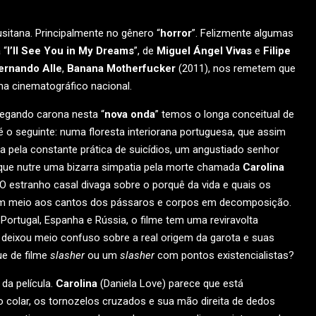
lusitana. Principalmente no gênero “
horror
”. Felizmente algumas
 “
I’ll See You in My Dreams
”, de
Miguel Ángel Vivas
e
Filipe
ernando Alle
,
Banana Motherfucker
(2011), nos remetem que
ma cinematográfico nacional.
egando carona nesta “
nova onda
” temos o longa conceitual de
 o seguinte: numa floresta interiorana portuguesa, que assim
 pela constante prática de suicídios, um angustiado senhor
ue nutre uma bizarra simpatia pela morte chamada
Carolina
O estranho casal divaga sobre o porquê da vida e quais os
em meio aos cantos dos pássaros e corpos em decomposição.
ortugal, Espanha e Rússia, o filme tem uma reviravolta
 deixou meio confuso sobre a real origem da garota e suas
e de filme
slasher
ou um
slasher
com pontos existencialistas?
a película.
Carolina
(Daniela Love) parece que está
colar, os tornozelos cruzados e sua mão direita de dedos