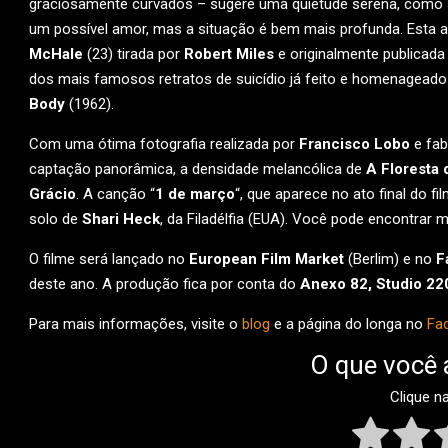
graciosamente curvados – sugere uma quietude serena, como s
um possível amor, mas a situação é bem mais profunda. Esta a
McHale
(23) tirada por
Robert Miles
e originalmente publicada 
dos mais famosos retratos de suicídio já feito e homenagead
Body
(1962).
Com uma ótima fotografia realizada por
Francisco Lobo
e fab
captação panorâmica, a densidade melancólica de
A Floresta
Grácio
. A canção “
1 de março
“, que aparece no ato final do fil
solo de
Shari Heck
, da Filadélfia (EUA). Você pode encontrar
O filme será lançado no
European Film Market
(Berlim) e no
F
deste ano. A produção fica por conta do
Anexo 82, Studio 22
Para mais informações, visite o
blog
e a página do longa no
Fa
O que você 
Clique n