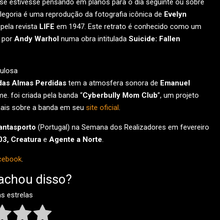
e estivesse pensando em planos para o dia seguinte ou sobre
legoria é uma reprodução da fotografia icônica de
Evelyn
pela revista
LIFE
em 1947. Este retrato é conhecido como um
o por
Andy Warhol
numa obra intitulada
Suicide: Fallen
ulosa
 das Almas Perdidas
tem a atmosfera sonora de
Emanuel
me. foi criada pela banda “
Cyberbully Mom Club
”, um projeto
 mais sobre a banda em seu
site oficial
.
antasporto
(Portugal) na Semana dos Realizadores em fevereiro
03, Creatura
e
Agente a Norte
.
cebook
.
achou disso?
as estrelas