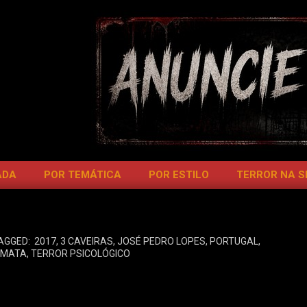
ADA
POR TEMÁTICA
POR ESTILO
TERROR NA 
AGGED:
2017
,
3 CAVEIRAS
,
JOSÉ PEDRO LOPES
,
PORTUGAL
,
 MATA
,
TERROR PSICOLÓGICO