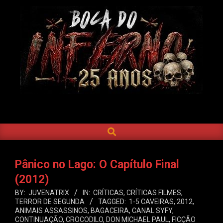
Skip
to
content
BOCA
DO
SEARCH
Primary
INFERNO
Navigation
Menu
Pânico no Lago: O Capítulo Final
(2012)
BY:
JUVENATRIX
IN:
CRÍTICAS
,
CRÍTICAS FILMES
,
TERROR DE SEGUNDA
TAGGED:
1-5 CAVEIRAS
,
2012
,
ANIMAIS ASSASSINOS
,
BAGACEIRA
,
CANAL SYFY
,
CONTINUAÇÃO
,
CROCODILO
,
DON MICHAEL PAUL
,
FICÇÃO