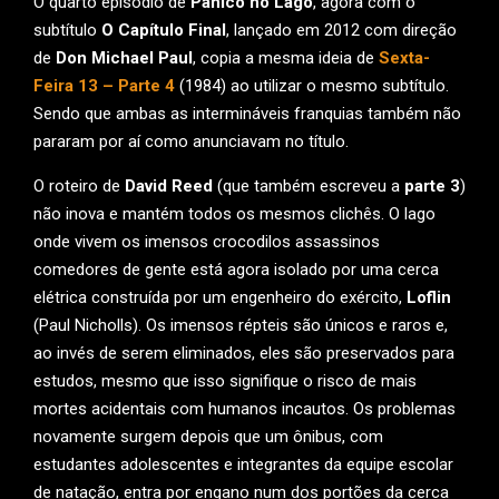
O quarto episódio de
Pânico no Lago
, agora com o
subtítulo
O Capítulo Final
, lançado em 2012 com direção
de
Don Michael Paul
, copia a mesma ideia de
Sexta-
Feira 13 – Parte 4
(1984) ao utilizar o mesmo subtítulo.
Sendo que ambas as intermináveis franquias também não
pararam por aí como anunciavam no título.
O roteiro de
David Reed
(que também escreveu a
parte 3
)
não inova e mantém todos os mesmos clichês. O lago
onde vivem os imensos crocodilos assassinos
comedores de gente está agora isolado por uma cerca
elétrica construída por um engenheiro do exército,
Loflin
(Paul Nicholls). Os imensos répteis são únicos e raros e,
ao invés de serem eliminados, eles são preservados para
estudos, mesmo que isso signifique o risco de mais
mortes acidentais com humanos incautos. Os problemas
novamente surgem depois que um ônibus, com
estudantes adolescentes e integrantes da equipe escolar
de natação, entra por engano num dos portões da cerca