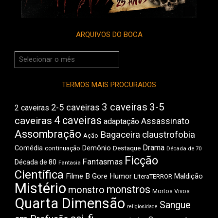
ARQUIVOS DO BOCA
Arquivos
do
Boca
TERMOS MAIS PROCURADOS
3 caveiras
3-5
2-5 caveiras
2 caveiras
4 caveiras
caveiras
Assassinato
adaptação
Assombração
Bagaceira
claustrofobia
Ação
Drama
Comédia
Demônio
Destaque
continuação
Década de 70
Ficção
Fantasmas
Década de 80
Fantasia
Científica
Filme B
Gore
Humor
Maldição
LiteraTERROR
Mistério
monstros
monstro
Mortos Vivos
Quarta Dimensão
Sangue
religiosidade