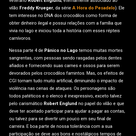
veterano
Robert Englund
, eternamente associado ao
vilão
Freddy Krueger
, da série
A Hora do Pesadelo
). Ele
tem interesse no DNA dos crocodilos como forma de
obter dinheiro ilegal e possui relações com a família que
vivia no lago e iniciou toda a história com esses répteis
carnívoros.
Nessa parte 4 de
Pânico no Lago
temos muitas mortes
sangrentas, com pessoas sendo rasgadas pelos dentes
afiados e fornecendo suas carnes e ossos para serem
devorados pelos crocodilos famintos. Mas, os efeitos de
CGI tornam tudo muito artificial, diminuindo o impacto de
violência nas cenas de ataques. Os personagens são
todos patéticos e o elenco é inexpressivo, exceto talvez
pelo carismático
Robert Englund
no papel do vilão e que
deve ter aceitado participar para ajudar a pagar as contas,
ou talvez para se divertir um pouco em seu final de
carreira. E boa parte de nossa tolerância com a sua
participação se deve aos bons e nostálgicos tempos de