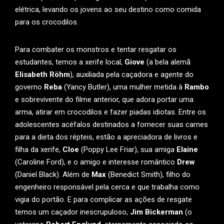
elétrica, levando os jovens ao seu destino como comida
para os crocodilos.
Para combater os monstros e tentar resgatar os
estudantes, temos a xerife local,
Giove
(a bela alemã
Elisabeth Röhm
), auxiliada pela caçadora e agente do
governo
Reba
(Yancy Butler), uma mulher metida à
Rambo
e sobrevivente do filme anterior, que adora portar uma
arma, atirar em crocodilos e fazer piadas idiotas. Entre os
adolescentes acéfalos destinados a fornecer suas carnes
para a dieta dos répteis, estão a apreciadora de livros e
filha da xerife,
Cloe
(Poppy Lee Friar), sua amiga
Elaine
(Caroline Ford), e o amigo e interesse romântico
Drew
(Daniel Black). Além de
Max
(Benedict Smith), filho do
engenheiro responsável pela cerca e que trabalha como
vigia do portão. E para complicar as ações de resgate
temos um caçador inescrupuloso,
Jim Bickerman
(o