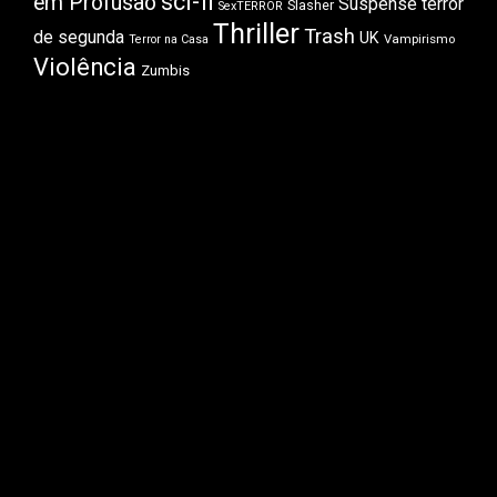
sci-fi
em Profusão
Suspense
terror
Slasher
SexTERROR
Thriller
Trash
de segunda
UK
Vampirismo
Terror na Casa
Violência
Zumbis