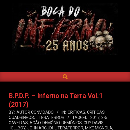
Skip
to
content
BOCA
DO
SEARCH
Primary
INFERNO
Navigation
Menu
B.P.D.P. – Inferno na Terra Vol.1
(2017)
BY:
AUTOR CONVIDADO
IN:
CRÍTICAS
,
CRÍTICAS
QUADRINHOS
,
LITERATERROR
TAGGED:
2017
,
3-5
CAVEIRAS
,
AÇÃO
,
DEMÔNIO
,
DEMÔNIOS
,
GUY DAVIS
,
HELLBOY
,
JOHN ARCUDI
,
LITERATERROR
,
MIKE MIGNOLA
,