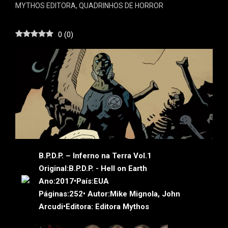
MYTHOS EDITORA
,
QUADRINHOS DE HORROR
0
(
0
)
B.P.D.P. – Inferno na Terra Vol.1
Original:
B.P.D.P. - Hell on Earth
Ano:
2017•
País:
EUA
Páginas:
252•
Autor:
Mike Mignola, John
Arcudi•
Editora:
Editora Mythos