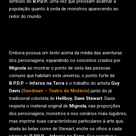
símbolo do
B.P.D.P.
, uma vez que precisam acalmar a
população quanto à onda de monstros aparecendo ao
redor do mundo.
Embora possua um texto acima da média das aventuras
dos personagens, expandindo os conceitos criados por
Mignola
ao mostrar o ponto de vista das pessoas
comuns que habitam este universo, o ponto forte de
B.P.D.P. – Inferno na Terra
é o trabalho do artista
Guy
Davis
(
Sandman – Teatro do Mistério
) junto do já
tradicional colorista de
Hellboy
,
Dave Stewart
. Davis
respeita o material original de
Mignola
, nas proporções
dos personagens, monstros e nos cenários mais lúgubres,
mas imprime suas características particulares à arte que,
aliada às belas cores de Stewart, enche os olhos a cada