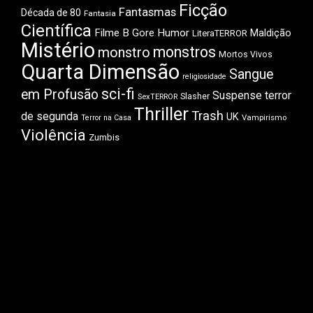
Ficção
Fantasmas
Década de 80
Fantasia
Científica
Filme B
Gore
Humor
Maldição
LiteraTERROR
Mistério
monstros
monstro
Mortos Vivos
Quarta Dimensão
Sangue
religiosidade
sci-fi
em Profusão
Suspense
terror
Slasher
SexTERROR
Thriller
Trash
de segunda
UK
Vampirismo
Terror na Casa
Violência
Zumbis