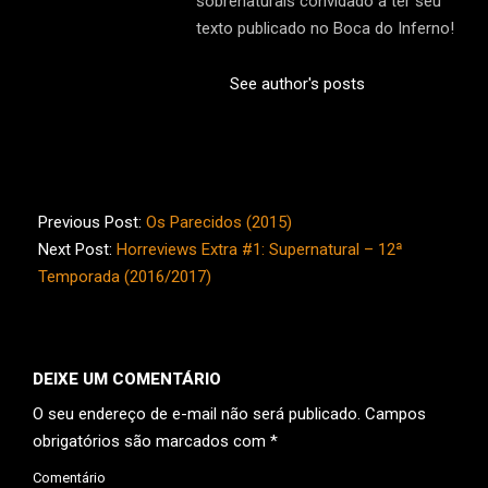
sobrenaturais convidado a ter seu
texto publicado no Boca do Inferno!
See author's posts
2017-
06-
Previous Post:
Os Parecidos (2015)
21
Next Post:
Horreviews Extra #1: Supernatural – 12ª
Temporada (2016/2017)
DEIXE UM COMENTÁRIO
O seu endereço de e-mail não será publicado.
Campos
obrigatórios são marcados com
*
Comentário