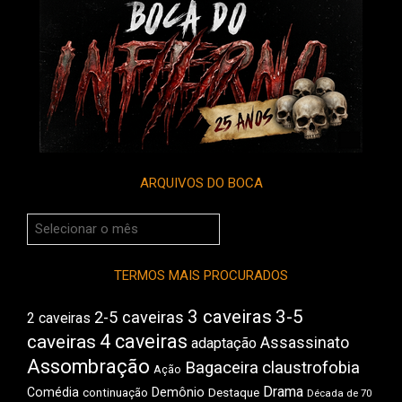
ARQUIVOS DO BOCA
Arquivos
do
Boca
TERMOS MAIS PROCURADOS
3 caveiras
3-5
2-5 caveiras
2 caveiras
4 caveiras
caveiras
Assassinato
adaptação
Assombração
Bagaceira
claustrofobia
Ação
Drama
Comédia
Demônio
Destaque
continuação
Década de 70