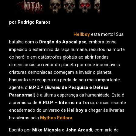
por Rodrigo Ramos
Hellboy
está morto! Sua
batalha com o
Dragão do Apocalipse
, embora tenha
impedido o extermínio da raça humana, resultou na morte
do herói e em catástrofes globais ao abrir fendas
dimensionais ao redor do planeta por onde inomináveis
criaturas demoníacas começam a invadir o planeta.
Enquanto se recupera da perda de seu mais importante
agente, o
B.P.D.P.
(
Bureau
de Pesquisa e Defesa
Paranormal
) é a última esperança da humanidade. Esta é
a premissa de
B.P.D.P. – Inferno na Terra
, o mais recente
encadernado do universo de
Hellboy
a chegar às livrarias
brasileiras pela
Mythos Editora
.
Escrito por
Mike Mignola
e
John Arcudi
, com arte de