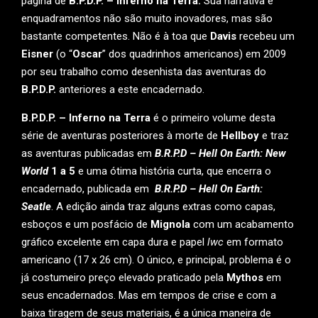
página de
B.P.D.P. – Inferno na Terra.
Sua narrativa e
enquadramentos não são muito inovadores, mas são
bastante competentes. Não é à toa que
Davis
recebeu um
Eisner
(o “
Oscar
” dos quadrinhos americanos) em 2009
por seu trabalho como desenhista das aventuras do
B.P.D.P.
anteriores a este encadernado.
B.P.D.P. – Inferno na Terra
é o primeiro volume desta
série de aventuras posteriores à morte de
Hellboy
e traz
as aventuras publicadas em
B.R.P.D – Hell On Earth: New
World
1 a 5
e uma ótima história curta, que encerra o
encadernado, publicada em
B.R.P.D – Hell On Earth:
Seatle
. A edição ainda traz alguns extras como capas,
esboços e um posfácio de
Mignola
com um acabamento
gráfico excelente em capa dura e papel
lwc
em formato
americano (17 x 26 cm). O único, e principal, problema é o
já costumeiro preço elevado praticado pela
Mythos
em
seus encadernados. Mas em tempos de crise e com a
baixa tiragem de seus materiais, é a única maneira de