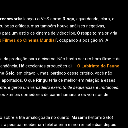
reamworks
lançou o VHS como
Ringu
, aguardando, claro, o
u boas críticas, mas também houve análises negativas,
para um estilo de cinema de videoclipe. O respeito maior viria
 Filmes do Cinema Mundial
“, ocupando a posição 69. A
ância da produção para o cinema. Não basta ser um bom filme – às
tendência. Há excelentes produções ali –
O Labirinto do Fauno
mo Selo
, em oitavo -, mas, partindo desse critério, você não
s apontados. O que
Ringu
teria de melhor em relação a esses
nte, e gerou um verdadeiro exército de sequências e imitações.
E os zumbis comedores de carne humana e os vômitos de
sobre a fita amaldiçoada no quarto.
Masami
(Hitomi Satô)
faz a pessoa receber um telefonema e morrer sete dias depois.