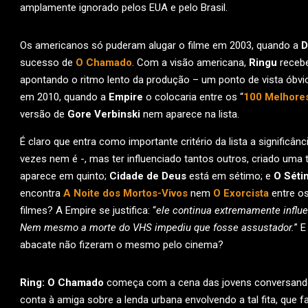
amplamente ignorado pelos EUA e pelo Brasil.
Os americanos só puderam alugar o filme em 2003, quando a
D
sucesso de
O Chamado
. Com a visão americana,
Ringu
recebe
apontando o ritmo lento da produção – um ponto de vista óbvio 
em 2010, quando a
Empire
o colocaria entre os “
100 Melhores
versão de
Gore Verbinski
nem aparece na lista.
É claro que entra como importante critério da lista a signific
vezes nem é -, mas ter influenciado tantos outros, criado uma 
aparece em quinto;
Cidade de Deus
está em sétimo; e
O Séti
encontra
A Noite dos Mortos-Vivos
nem
O Exorcista
entre o
filmes? A Empire se justifica: “
ele continua extremamente influe
Nem mesmo a morte do VHS impediu que fosse assustador.
” 
abacate não fizeram o mesmo pelo cinema?
Ring: O Chamado
começa com a cena das jovens conversando 
conta à amiga sobre a lenda urbana envolvendo a tal fita, que 