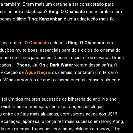
ia também. E tem mais um detalhe a ser considerado para
gem ou nova adaptação?
Ring: O Chamado
não é também um
apenas o filme
Ring: Kanzenban
é uma adaptação mais fiel
nessa ordem:
O Chamado
e depois
Ring: O Chamado
(era
duções muito boas, essenciais para dois ciclos do cinema do
cano de filmes japoneses. O primeiro ciclo trouxe vários filmes
rbados –
Phone
,
Ju-On
e
Dark Water
vieram dessa safra;
O
 exceção de
Água Negra
, os demais montaram um terceiro
s
. Várias amostras de que o cinema oriental estava realmente
o
foi um dos maiores sucessos de bilheteria do ano. No ano
da visibilidade à produção, dentre as opções de aluguel.
u entre as fitas mais alugadas, com valores acima dos U$13
arrecadação japonesa, o longa fez mais sucesso em Hong Kong,
da nos cinemas franceses, coreanos, chilenos e russos, e foi