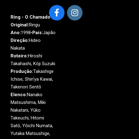
Ring - O Chamado
Original:
Ringu
Ano:
1998•
País:
Japão
Direção:
Hideo
Nakata
Roteiro:
Hiroshi
Takahashi, Kôji Suzuki
Produção:
Takashige
Ichise, Shin'ya Kawai,
Takenori Sentô
Elenco:
Nanako
Matsushima, Miki
Nakatani, Yûko
Takeuchi, Hitomi
Satô, Yôichi Numata,
Yutaka Matsushige,