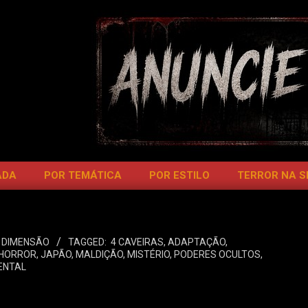
ADA
POR TEMÁTICA
POR ESTILO
TERROR NA 
 DIMENSÃO
TAGGED:
4 CAVEIRAS
,
ADAPTAÇÃO
,
-HORROR
,
JAPÃO
,
MALDIÇÃO
,
MISTÉRIO
,
PODERES OCULTOS
,
ENTAL