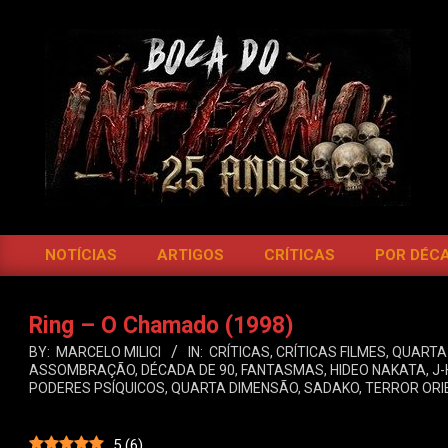
Skip
to
content
BOCA
DO
NOTÍCIAS
ARTIGOS
CRÍTICAS
POR DÉC
Primary
INFERNO
Navigation
Menu
Ring – O Chamado (1998)
BY:
MARCELO MILICI
IN:
CRÍTICAS
,
CRÍTICAS FILMES
,
QUARTA
ASSOMBRAÇÃO
,
DÉCADA DE 90
,
FANTASMAS
,
HIDEO NAKATA
,
J
PODERES PSÍQUICOS
,
QUARTA DIMENSÃO
,
SADAKO
,
TERROR ORI
5
(
6
)