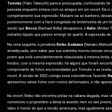
Tomoko
(Yûko Takeuchi) parece preocupada, confessando ter a
passada enquanto estava com os amigos em um
resort
. Ela r
completamente sua expressão. Masami vai ao banheiro, deixan
posteriormente com a face congelada na testemunha de um hor
sendo que
Becca
(Rachael Bella) desaparece, e
Katie
(Amber Ta
estranho líquido que parece emergir do quarto. A expressão d
Na cena seguinte, a jornalista
Reiko Asakawa
(Nanako Matsushim
amaldiçoada, sem saber que sua sobrinha morreu nessas circu
jovem que está coincidentemente relacionada à mesma lenda,
horário, com a mesma expressão: há alguns que foram encontr
comprovante de fotos encomendadas por Tomoko e as revela, v
resort
. A versão de 2002 corrigiu essa coincidência, fazendo
Ra
apresentou várias fotos com rostos deformados, e não apena
No
resort
, Reiko não encontra pistas na cabana alugada, mas 
convenceu o proprietário a deixá-la assistir, nem os tais joven
vídeo é menor do que a versão americana, mas igualmente as