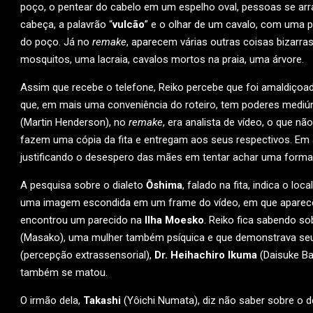
poço, o pentear do cabelo em um espelho oval, pessoas se 
cabeça, a palavrão “
vulcão
” e o olhar de um cavalo, com uma p
do poço. Já no
remake
, aparecem várias outras coisas bizarra
mosquitos, uma lacraia, cavalos mortos na praia, uma árvore.
Assim que recebe o telefone, Reiko percebe que foi amaldiçoa
que, em mais uma conveniência do roteiro, tem poderes mediúni
(Martin Henderson), no
remake
, era analista de vídeo, o que n
fazem uma cópia da fita e entregam aos seus respectivos. Em 
justificando o desespero das mães em tentar achar uma forma 
A pesquisa sobre o dialeto
Ōshima
, falado na fita, indica o loc
uma imagem escondida em um frame do vídeo, em que aparece 
encontrou um parecido na
Ilha Moesko
. Reiko fica sabendo so
(Masako), uma mulher também psíquica e que demonstrava seu
(percepção extrassensorial),
Dr. Heihachiro Ikuma
(Daisuke B
também se matou.
O irmão dela,
Takashi
(Yôichi Numata), diz não saber sobre o 