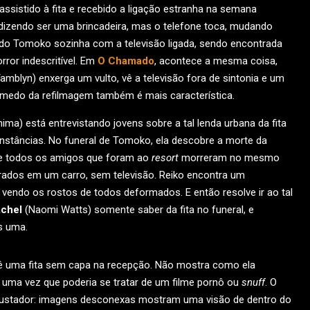
ssistido à fita e recebido a ligação estranha na semana
i, dizendo ser uma brincadeira, mas o telefone toca, mudando
do Tomoko sozinha com a televisão ligada, sendo encontrada
ror indescritível. Em
O Chamado
, acontece a mesma coisa,
mblyn) enxerga um vulto, vê a televisão fora de sintonia e um
e medo da refilmagem também é mais característica.
a) está entrevistando jovens sobre a tal lenda urbana da fita
nstâncias. No funeral de Tomoko, ela descobre a morte da
 e todos os amigos que foram ao
resort
morreram no mesmo
ados em um carro, sem televisão. Reiko encontra um
endo os rostos de todos deformados. E então resolve ir ao tal
chel
(Naomi Watts) somente saber da fita no funeral, e
s uma.
vê uma fita sem capa na recepção. Não mostra como ela
s, uma vez que poderia se tratar de um filme pornô ou
snuff
. O
sustador: imagens desconexas mostram uma visão de dentro do