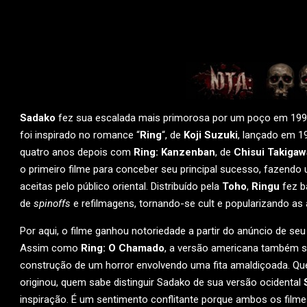
Sadako
fez sua escalada mais primorosa por um poço em 199
foi inspirado no romance “
Ring
“, de
Koji Suzuki
, lançado em 1
quatro anos depois com
Ring: Kanzenban
, de
Chisui Takigaw
o primeiro filme para conceber seu principal sucesso, fazendo
aceitas pelo público oriental. Distribuído pela
Toho
,
Ringu
fez b
de
spinoffs
e refilmagens, tornando-se cult e popularizando 
Por aqui, o filme ganhou notoriedade a partir do anúncio de se
Assim como
Ring: O Chamado
, a versão americana também se
construção de um horror envolvendo uma fita amaldiçoada. Que
originou, quem sabe distinguir Sadako de sua versão ocidental
inspiração. É um sentimento conflitante porque ambos os film