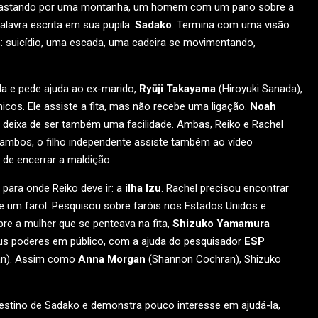
arrastando por uma montanha, um homem com um pano sobre a
alavra escrita em sua pupila:
Sadako
. Termina com uma visão
s: suicídio, uma escada, uma cadeira se movimentando,
da e pede ajuda ao ex-marido,
Ryūji Takayama
(Hiroyuki Sanada),
cos. Ele assiste a fita, mas não recebe uma ligação.
Noah
ão deixa de ser também uma facilidade. Ambas, Reiko e Rachel
ambos, o filho independente assiste também ao vídeo
de encerrar a maldição.
al para onde Reiko deve ir: a
ilha Izu
. Rachel precisou encontrar
um farol. Pesquisou sobre faróis nos Estados Unidos e
bre a mulher que se penteava na fita,
Shizuko Yamamura
s poderes em público, com a ajuda do pesquisador
ESP
an). Assim como
Anna Morgan
(Shannon Cochran), Shizuko
destino de Sadako e demonstra pouco interesse em ajudá-la,