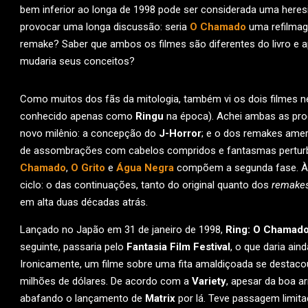
bem inferior ao longa de 1998 pode ser considerada uma heres
provocar uma longa discussão: seria
O Chamado
uma refilma
remake? Saber que ambos os filmes são diferentes do livro e 
mudaria seus conceitos?
Como muitos dos fãs da mitologia, também vi os dois filmes 
conhecido apenas como
Ringu
na época). Achei ambas as pro
novo milênio: a concepção do
J-Horror
; e o dos remakes ameri
de assombrações com cabelos compridos e fantasmas pertu
Chamado
,
O Grito
e
Água Negra
compõem a segunda fase. À
ciclo: o das continuações, tanto do original quanto dos
remake
em alta duas décadas atrás.
Lançado no Japão em 31 de janeiro de 1998,
Ring: O Chamad
seguinte, passaria pelo
Fantasia Film Festival
, o que daria ain
Ironicamente, um filme sobre uma fita amaldiçoada se destaco
milhões de dólares. De acordo com a
Variety
, apesar da boa 
abafando o lançamento de
Matrix
por lá. Teve passagem limita