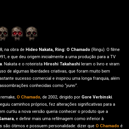
8, na obra de
Hideo Nakata,
Ring: O Chamado
(Ringu). O filme
991, e que deu origem inicialmente a uma produção para a TV
a
. Nakata e o roteirista
Hiroshi Takahashi
leram o livro e viram
 uso de algumas liberdades criativas, que foram muito bem
astante sucesso comercial e inspirou uma longa franquia, além
as assombrações conhecidas como “
yurei
“.
u remake,
O Chamado
, de 2002, dirigido por
Gore Verbinski
.
guiu caminhos próprios, fez alterações significativas para a
m curtiu a nova versão queria conhecer o produto que a
Samara
, e definir mais uma refilmagem como inferior à
es são ótimos e possuem personalidade: dizer que
O Chamado
é