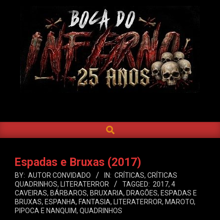
Skip
to
content
BOCA
DO
SEARCH
Primary
INFERNO
Navigation
Menu
Espadas e Bruxas (2017)
BY:
AUTOR CONVIDADO
IN:
CRÍTICAS
,
CRÍTICAS
QUADRINHOS
,
LITERATERROR
TAGGED:
2017
,
4
CAVEIRAS
,
BÁRBAROS
,
BRUXARIA
,
DRAGÕES
,
ESPADAS E
BRUXAS
,
ESPANHA
,
FANTASIA
,
LITERATERROR
,
MAROTO
,
PIPOCA E NANQUIM
,
QUADRINHOS