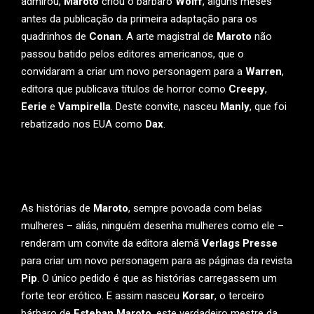
admirou,
Maroto
criou o bárbaro
Wolff
, alguns meses
antes da publicação da primeira adaptação para os
quadrinhos de
Conan
. A arte magistral de
Maroto
não
passou batido pelos editores americanos, que o
convidaram a criar um novo personagem para a
Warren
,
editora que publicava títulos de horror como
Creepy
,
Eerie
e
Vampirella
. Deste convite, nasceu
Manly
, que foi
rebatizado nos EUA como
Dax
.
As histórias de
Maroto
, sempre povoada com belas
mulheres – aliás, ninguém desenha mulheres como ele –
renderam um convite da editora alemã
Verlags Presse
para criar um novo personagem para as páginas da revista
Pip
. O único pedido é que as histórias carregassem um
forte teor erótico. E assim nasceu
Korsar
, o terceiro
bárbaro de
Esteban Maroto
, este verdadeiro mestre da