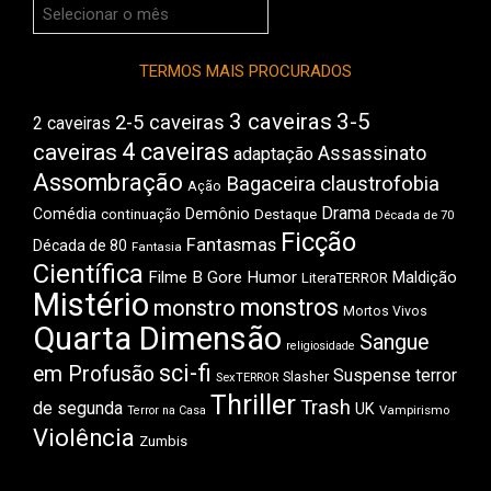
Arquivos
do
Boca
TERMOS MAIS PROCURADOS
3 caveiras
3-5
2-5 caveiras
2 caveiras
4 caveiras
caveiras
Assassinato
adaptação
Assombração
Bagaceira
claustrofobia
Ação
Drama
Comédia
Demônio
Destaque
continuação
Década de 70
Ficção
Fantasmas
Década de 80
Fantasia
Científica
Filme B
Gore
Humor
Maldição
LiteraTERROR
Mistério
monstros
monstro
Mortos Vivos
Quarta Dimensão
Sangue
religiosidade
sci-fi
em Profusão
Suspense
terror
Slasher
SexTERROR
Thriller
Trash
de segunda
UK
Vampirismo
Terror na Casa
Violência
Zumbis