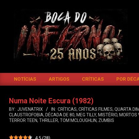
Skip
to
content
BOCA
DO
NOTÍCIAS
ARTIGOS
CRÍTICAS
POR DÉC
Primary
INFERNO
Navigation
Menu
Numa Noite Escura (1982)
BY:
JUVENATRIX
IN:
CRÍTICAS
,
CRÍTICAS FILMES
,
QUARTA DI
CLAUSTROFOBIA
,
DÉCADA DE 80
,
MEG TILLY
,
MISTÉRIO
,
MORTOS 
TERROR TEEN
,
THRILLER
,
TOM MCLOUGHLIN
,
ZUMBIS
4.5
(
28
)