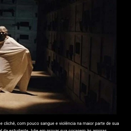
 e clichê, com pouco sangue e violência na maior parte de sua
l da estudante Julie em provar sua coragem às amigas,