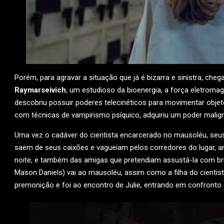
Porém, para agravar a situação que já é bizarra e sinistra, che
Raymarseivich
, um estudioso da bioenergia, a força eletromag
descobriu possuir poderes telecinéticos para movimentar obje
com técnicas de vampirismo psíquico, adquiriu um poder malign
Uma vez o cadáver do cientista encarcerado no mausoléu, seus
saem de seus caixões e vagueiam pelos corredores do lugar, a
noite, e também das amigas que pretendiam assustá-la com bri
Mason Daniels) vai ao mausoléu, assim como a filha do cientis
premonição e foi ao encontro de Julie, entrando em confronto 