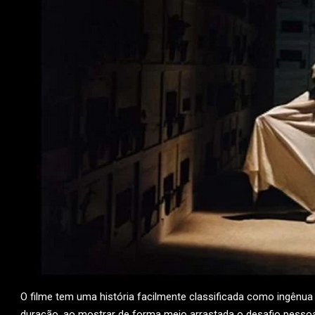
O filme tem uma história facilmente classificada como ingênua
duração, ao mostrar de forma meio arrastada o desafio pessoa