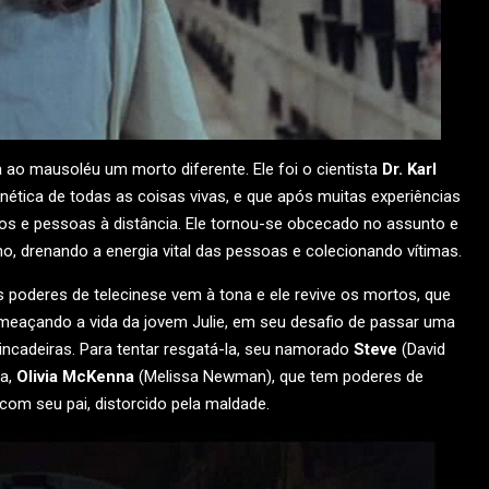
ga ao mausoléu um morto diferente. Ele foi o cientista
Dr. Karl
nética de todas as coisas vivas, e que após muitas experiências
tos e pessoas à distância. Ele tornou-se obcecado no assunto e
o, drenando a energia vital das pessoas e colecionando vítimas.
 poderes de telecinese vem à tona e ele revive os mortos, que
meaçando a vida da jovem Julie, em seu desafio de passar uma
ncadeiras. Para tentar resgatá-la, seu namorado
Steve
(David
ta,
Olivia McKenna
(Melissa Newman), que tem poderes de
com seu pai, distorcido pela maldade.