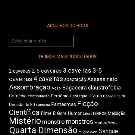
ARQUIVOS DO BOCA
Arquivos
do
Boca
TERMOS MAIS PROCURADOS
3 caveiras
3-5
2-5 caveiras
2 caveiras
4 caveiras
caveiras
Assassinato
adaptação
Assombração
Bagaceira
claustrofobia
Ação
Drama
Comédia
Demônio
Destaque
continuação
Década de 70
Ficção
Fantasmas
Década de 80
Fantasia
Científica
Filme B
Gore
Humor
Maldição
LiteraTERROR
Mistério
monstros
monstro
Mortos Vivos
Quarta Dimensão
Sangue
religiosidade