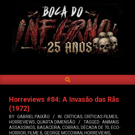
Skip
to
content
BOCA
DO
SEARCH
Primary
INFERNO
Navigation
Menu
Horreviews #84: A Invasão das Rãs
(1972)
BY:
GABRIEL PAIXÃO
IN:
CRÍTICAS
,
CRÍTICAS FILMES
,
HORREVIEWS
,
QUARTA DIMENSÃO
TAGGED:
ANIMAIS
ASSASSINOS
,
BAGACEIRA
,
COBRAS
,
DÉCADA DE 70
,
ECO-
HORROR
,
FILME B
,
GEORGE MCCOWAN
,
HORREVIEWS
,