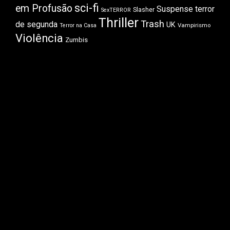
sci-fi
em Profusão
Suspense
terror
Slasher
SexTERROR
Thriller
Trash
de segunda
UK
Vampirismo
Terror na Casa
Violência
Zumbis