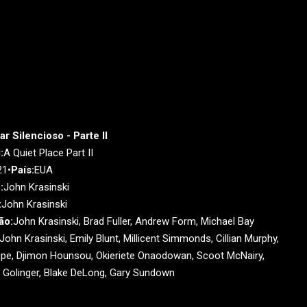
r Silencioso - Parte II
:
A Quiet Place Part II
21•
País:
EUA
:
John Krasinski
:
John Krasinski
ão:
John Krasinski, Brad Fuller, Andrew Form, Michael Bay
John Krasinski, Emily Blunt, Millicent Simmonds, Cillian Murphy,
pe, Djimon Hounsou, Okieriete Onaodowan, Scoot McNairy,
 Golinger, Blake DeLong, Gary Sundown