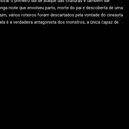
trar o primeiro dia de ataque das criaturas e também dar
longa noite que envolveu parto, morte do pai e descoberta de uma
sim, vários roteiros foram descartados pela vontade do cineasta
a é a verdadeira antagonista dos monstros, a única capaz de