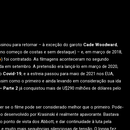
assinou para retornar – à exceção do garoto
Cade Woodward
,
ão no começo de costas e sem destaque) – e, em março de 2018,
o
) foi contratado. As filmagens aconteceram no segundo
izada em setembro. A pretensão era lançá-lo em março de 2020,
lo
Covid-19
, e a estreia passou para maio de 2021 nos EUA,
Assim como o primeiro e ainda levando em consideração sua ida
– Parte 2
já conquistou mais de U$290 milhões de dólares pelo
aber se o filme pode ser considerado melhor que o primeiro. Pode-
so desenvolvido por Krasinski é realmente apavorante. Bastava
onto de vista dos Abbott, e dar continuidade à luta pela
 e muito mais sequências silenciosas de tensão. O longa fez