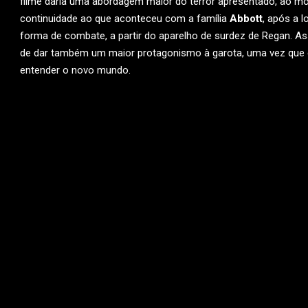
filme daria uma abordagem maior do terror apresentado, ao mos
continuidade ao que aconteceu com a família
Abbott
, após a 
forma de combate, a partir do aparelho de surdez de Regan. As
de dar também um maior protagonismo à garota, uma vez que el
entender o novo mundo.