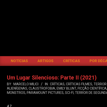
Skip
to
content
BOCA
DO
INFERNO
NOTÍCIAS
ARTIGOS
CRÍTICAS
POR DÉC
Primary
Navigation
Menu
Um Lugar Silencioso: Parte II (2021)
BY:
MARCELO MILICI
IN:
CRÍTICAS
,
CRÍTICAS FILMES
,
TERROR
ALIENÍGENAS
,
CLAUSTROFOBIA
,
EMILY BLUNT
,
FICÇÃO CIENTÍFICA
MONSTROS
,
PARAMOUNT PICTURES
,
SCI-FI
,
TERROR DE SEGUND
4.7