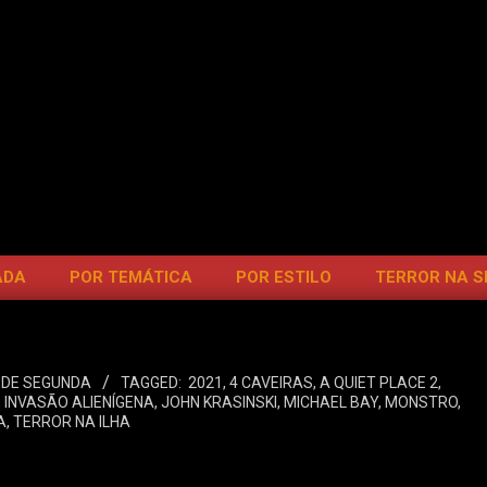
ADA
POR TEMÁTICA
POR ESTILO
TERROR NA 
 DE SEGUNDA
TAGGED:
2021
,
4 CAVEIRAS
,
A QUIET PLACE 2
,
,
INVASÃO ALIENÍGENA
,
JOHN KRASINSKI
,
MICHAEL BAY
,
MONSTRO
,
A
,
TERROR NA ILHA