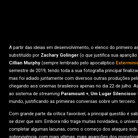
A partir das ideias em desenvolvimento, o elenco do primeiro 
substituído por
Zachary Golinger
(o que justifica sua apariç
Cillian Murphy
(sempre lembrado pelo apocalíptico
Extermíni
semestre de 2019, tendo toda a sua fotografia principal final
mas foi adiado juntamente com diversos outras produções pe
chegando aos cinemas brasileiros apenas no dia 22 de julho. 
ao sistema de
streaming
Paramount +
,
Um Lugar Silencioso 
mundo, justificando as primeiras conversas sobre um terceiro.
Com grande parte da crítica favorável, a principal questão é s
se dizer que sim. Embora não traga muitas novidades, o univer
completar algumas lacunas, como o começo dos ataques sob o p
sobrevivência, com mais vítimas, mais aparições dos monstros