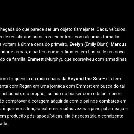
chegada do que parece ser um objeto flamejante. Caos, veículos
os de resistir aos primeiros encontros, com algumas tomadas
e voltam à última cena do primeiro,
Evelyn
(Emily Blunt),
Marcus
cador e armas, e partem como retirantes em busca de um novo
do da família,
Emmett
(Murphy), que sobreviveu com armadilhas
 com frequência na rádio chamada
Beyond the Sea
– ela tem
egmenta com Regan em uma jornada com Emmett em busca do tal
 machucado, e o próprio, isolado no bunker com o bebé recém-
rão comprovar a coragem adquirida com o pai nos combates em
rir que, em situação extrema, muitas vezes a principal ameaça é
em produção pós-apocalípticas, ela é necessária e condizente
ade.