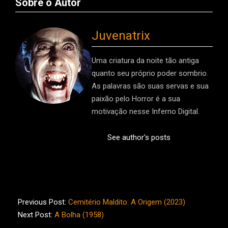
Sobre o Autor
Juvenatrix
Uma criatura da noite tão antiga
quanto seu próprio poder sombrio.
As palavras são suas servas e sua
paixão pelo Horror é a sua
motivação nesse Inferno Digital.
See author's posts
2023-
10-
Previous Post:
Cemitério Maldito: A Origem (2023)
18
Next Post:
A Bolha (1958)