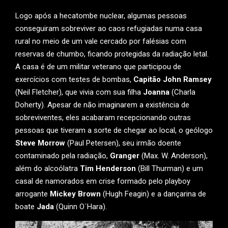
Logo após a hecatombe nuclear, algumas pessoas
conseguiram sobreviver ao caos refugiadas numa casa
rural no meio de um vale cercado por falésias com
reservas de chumbo, ficando protegidas da radiação letal.
A casa é de um militar veterano que participou de
exercícios com testes de bombas,
Capitão John Ramsey
(Neil Fletcher), que vivia com sua filha
Joanna
(Charla
Doherty). Apesar de não imaginarem a existência de
sobreviventes, eles acabaram recepcionando outras
pessoas que tiveram a sorte de chegar ao local, o geólogo
Steve Morrow
(Paul Petersen), seu irmão doente
contaminado pela radiação,
Granger
(Max. W. Anderson),
além do alcoólatra
Tim Henderson
(Bill Thurman) e um
casal de namorados em crise formado pelo playboy
arrogante
Mickey Brown
(Hugh Feagin) e a dançarina de
boate
Jada
(Quinn O´Hara).