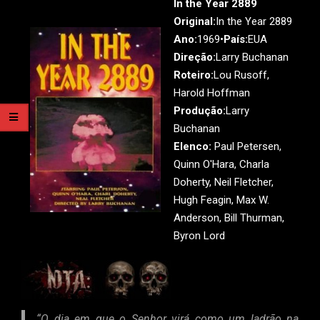
In the Year 2889
Original:
In the Year 2889
Ano:
1969•
País:
EUA
Direção:
Larry Buchanan
Roteiro:
Lou Rusoff,
Harold Hoffman
Produção:
Larry
Buchanan
Elenco:
Paul Petersen,
Quinn O'Hara, Charla
Doherty, Neil Fletcher,
Hugh Feagin, Max W.
Anderson, Bill Thurman,
Byron Lord
“O dia em que o Senhor virá como um ladrão na