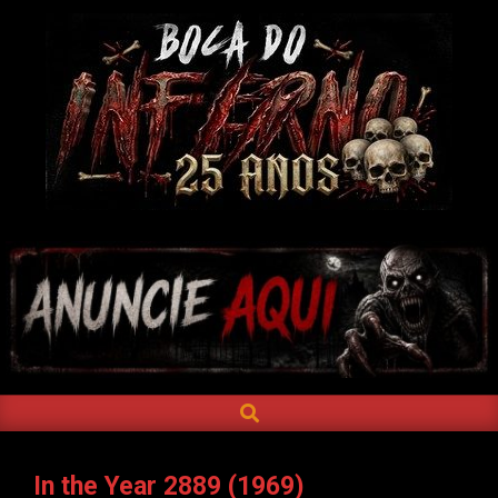
Skip
to
content
BOCA
DO
INFERNO
SEARCH
Primary
Navigation
Menu
In the Year 2889 (1969)