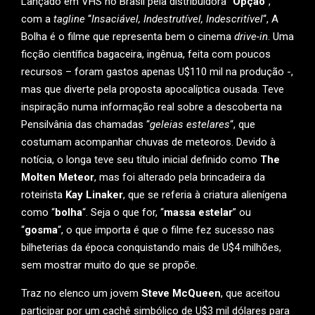
Lançado em VHS no Brasil pela distribuidora “
Opção
“,
com a
tagline
“
Insaciável, Indestrutível, Indescritível
“, A
Bolha é o filme que representa bem o cinema
drive-in
. Uma
ficção científica bagaceira, ingênua, feita com poucos
recursos – foram gastos apenas U$110 mil na produção -,
mas que diverte pela proposta apocalíptica ousada. Teve
inspiração numa informação real sobre a descoberta na
Pensilvânia das chamadas “
geleias estelares
“, que
costumam acompanhar chuvas de meteoros. Devido à
notícia, o longa teve seu título inicial definido como
The
Molten Meteor
, mas foi alterado pela brincadeira da
roteirista
Kay Linaker
, que se referia à criatura alienígena
como “
bolha
“. Seja o que for, “
massa estelar
” ou
“
gosma
“, o que importa é que o filme fez sucesso nas
bilheterias da época conquistando mais de U$4 milhões,
sem mostrar muito do que se propõe.
Traz no elenco um jovem
Steve McQueen
, que aceitou
participar por um cachê simbólico de U$3 mil dólares para