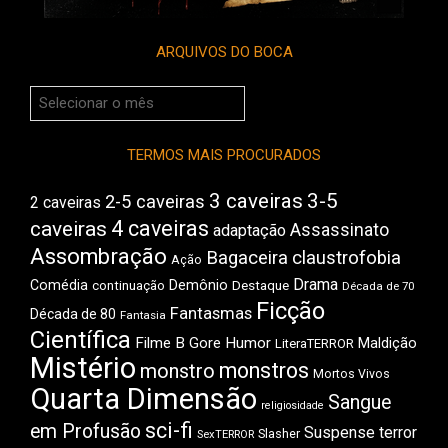
ARQUIVOS DO BOCA
Arquivos
do
Boca
TERMOS MAIS PROCURADOS
3 caveiras
3-5
2-5 caveiras
2 caveiras
4 caveiras
caveiras
Assassinato
adaptação
Assombração
Bagaceira
claustrofobia
Ação
Drama
Comédia
Demônio
Destaque
continuação
Década de 70
Ficção
Fantasmas
Década de 80
Fantasia
Científica
Filme B
Gore
Humor
Maldição
LiteraTERROR
Mistério
monstros
monstro
Mortos Vivos
Quarta Dimensão
Sangue
religiosidade
sci-fi
em Profusão
Suspense
terror
Slasher
SexTERROR