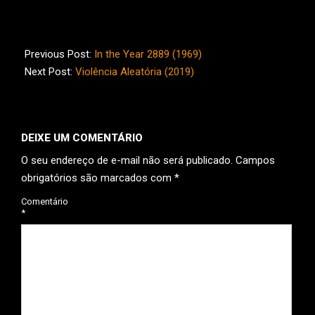
2023-
10-
Previous Post:
In the Year 2889 (1969)
18
Next Post:
Violência Aleatória (2019)
DEIXE UM COMENTÁRIO
O seu endereço de e-mail não será publicado.
Campos
obrigatórios são marcados com
*
Comentário
*