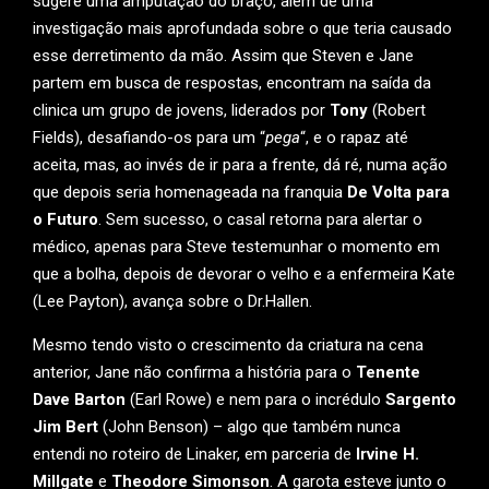
sugere uma amputação do braço, além de uma
investigação mais aprofundada sobre o que teria causado
esse derretimento da mão. Assim que Steven e Jane
partem em busca de respostas, encontram na saída da
clinica um grupo de jovens, liderados por
Tony
(Robert
Fields), desafiando-os para um “
pega
“, e o rapaz até
aceita, mas, ao invés de ir para a frente, dá ré, numa ação
que depois seria homenageada na franquia
De Volta para
o Futuro
. Sem sucesso, o casal retorna para alertar o
médico, apenas para Steve testemunhar o momento em
que a bolha, depois de devorar o velho e a enfermeira Kate
(Lee Payton), avança sobre o Dr.Hallen.
Mesmo tendo visto o crescimento da criatura na cena
anterior, Jane não confirma a história para o
Tenente
Dave Barton
(Earl Rowe) e nem para o incrédulo
Sargento
Jim Bert
(John Benson) – algo que também nunca
entendi no roteiro de Linaker, em parceria de
Irvine H.
Millgate
e
Theodore Simonson
. A garota esteve junto o