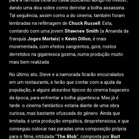
para a famosa cena do casal buscando abrigo no
freezer
,
dando uma dica sobre como derrotar a bolha assassina.
Tal sequência, assim como a do cinema, também foram
lembradas na refilmagem de
Chuck Russell
. Esta,
contando com uma jovem
Shawnee Smith
(a Amanda da
franquia
Jogos Mortais
) e
Kevin Dillon
, é mais
movimentada, com efeitos sangrentos, gore, rostos
derretidos na gigantesca gosma, numa produção muito
mais bem realizada.
No último ato, Steve e a namorada ficarão encurralados
em um restaurante, e terão que contar com a ajuda da
população, e alguns absurdos típicos do cinema bagaceiro
da época, para enfrentar a bolha gigantesca. Mas já é
tarde: o cinema fantástico estaria diante de uma obra
curiosa, mas bastante ofuscada do gênero. Ainda que
limitada, é uma produção simpática, despretensiosa, e que
conseguiu colocar nas paradas uma composição própria
para o filme, intitulada “
The Blob
“, composta por
Burt