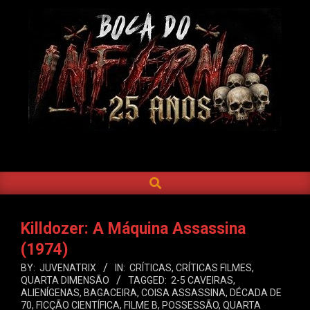
Skip
to
content
BOCA
DO
SEARCH
Primary
INFERNO
Navigation
Menu
Killdozer: A Máquina Assassina
(1974)
BY:
JUVENATRIX
IN:
CRÍTICAS
,
CRÍTICAS FILMES
,
QUARTA DIMENSÃO
TAGGED:
2-5 CAVEIRAS
,
ALIENÍGENAS
,
BAGACEIRA
,
COISA ASSASSINA
,
DÉCADA DE
70
,
FICÇÃO CIENTÍFICA
,
FILME B
,
POSSESSÃO
,
QUARTA