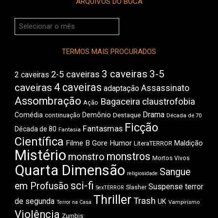
ARQUIVOS DO BOCA
Arquivos
do
Boca
TERMOS MAIS PROCURADOS
3 caveiras
3-5
2-5 caveiras
2 caveiras
4 caveiras
caveiras
Assassinato
adaptação
Assombração
Bagaceira
claustrofobia
Ação
Drama
Comédia
Demônio
Destaque
continuação
Década de 70
Ficção
Fantasmas
Década de 80
Fantasia
Científica
Filme B
Gore
Humor
Maldição
LiteraTERROR
Mistério
monstros
monstro
Mortos Vivos
Quarta Dimensão
Sangue
religiosidade
sci-fi
em Profusão
Suspense
terror
Slasher
SexTERROR
Thriller
Trash
de segunda
UK
Vampirismo
Terror na Casa
Violência
Zumbis