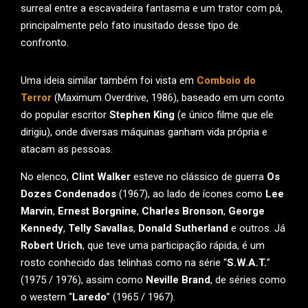
surreal entre a escavadeira fantasma e um trator com pá,
principalmente pelo fato inusitado desse tipo de
confronto.
Uma ideia similar também foi vista em
Comboio do
Terror
(Maximum Overdrive, 1986), baseado em um conto
do popular escritor
Stephen King
(e único filme que ele
dirigiu), onde diversas máquinas ganham vida própria e
atacam as pessoas.
No elenco,
Clint Walker
esteve no clássico de guerra
Os
Dozes Condenados
(1967), ao lado de ícones como
Lee
Marvin
,
Ernest Borgnine
,
Charles Bronson
,
George
Kennedy
,
Telly Savallas
,
Donald Sutherland
e outros. Já
Robert Urich
, que teve uma participação rápida, é um
rosto conhecido das telinhas como na série “
S.W.A.T.
”
(1975 / 1976), assim como
Neville Brand
, de séries como
o western “
Laredo
” (1965 / 1967).