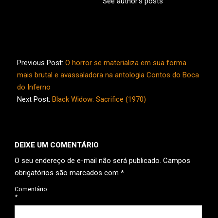
See author's posts
2025-
06-
Previous Post:
O horror se materializa em sua forma
04
mais brutal e avassaladora na antologia Contos do Boca
do Inferno
Next Post:
Black Widow: Sacrifice (1970)
DEIXE UM COMENTÁRIO
O seu endereço de e-mail não será publicado.
Campos
obrigatórios são marcados com
*
Comentário
*