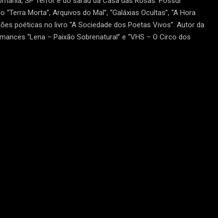
tomania, SP Terror e do sarau da Casa das Rosas. Possui
“Terra Morta”, Arquivos do Mal”, “Galáxias Ocultas”, “A Hora
ões poéticas no livro “A Sociedade dos Poetas Vivos”. Autor da
omances “Lena – Paixão Sobrenatural” e “VHS – O Circo dos