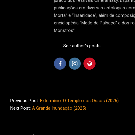
jurado dos festivais Cinefantasy, Espan
publicações em diversas antologias como 
Morta” e “Insanidade”, além de composiç
enciclopédia “Medo de Palhaço” e dos r
Monstros”
See author's posts
2026-
01-
Previous Post:
Extermínio: O Templo dos Ossos (2026)
16
Next Post:
A Grande Inundação (2025)