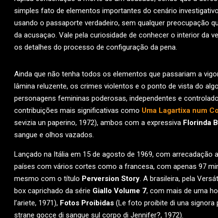
simples fato de elementos importantes do cenário investigativo
usando o passaporte verdadeiro, sem qualquer preocupação q
da acusaçao. Vale pela curiosidade de conhecer o interior da 
os detalhes do processo de configuração da pena.
Ainda que não tenha todos os elementos que passariam a vigo
lâmina reluzente, os crimes violentos e o ponto de vista do alg
personagens femininas poderosas, independentes e controladora
contribuições mais significativas como
Uma Lagartixa num Co
sevizia un paperino, 1972), ambos com a expressiva
Florinda 
sangue e olhos vazados.
Lançado na Itália em 15 de agosto de 1969, com arrecadação ap
países com vários cortes como a francesa, com apenas 97 min
mesmo com o título
Perversion Story
. A brasileira, pela Ver
box caprichado da série
Giallo Volume 7
, com mais de uma hor
l’ariete, 1971),
Fotos Proibidas
(Le foto proibite di una signora
strane gocce di sangue sul corpo di Jennifer?, 1972).