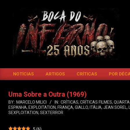
Skip
to
content
BOCA
DO
NOTÍCIAS
ARTIGOS
CRÍTICAS
POR DÉC
Primary
INFERNO
Navigation
Menu
Uma Sobre a Outra (1969)
BY:
MARCELO MILICI
IN:
CRÍTICAS
,
CRÍTICAS FILMES
,
QUARTA
ESPANHA
,
EXPLOITATION
,
FRANÇA
,
GIALLO
,
ITÁLIA
,
JEAN SOREL
,
SEXPLOITATION
,
SEXTERROR
5
(
6
)