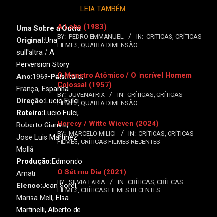
LEIA TAMBÉM
A Loba (1983)
Uma Sobre a Outra
BY:
PEDRO EMMANUEL
IN:
CRÍTICAS
,
CRÍTICAS
Original:
Una
FILMES
,
QUARTA DIMENSÃO
sull'altra / A
Perversion Story
O Monstro Atômico / O Incrível Homem
Ano:
1969•
País:
Itália,
Colossal (1957)
França, Espanha
BY:
JUVENATRIX
IN:
CRÍTICAS
,
CRÍTICAS
Direção:
Lucio Fulci
FILMES
,
QUARTA DIMENSÃO
Roteiro:
Lucio Fulci,
Heresy / Witte Wieven (2024)
Roberto Gianviti,
BY:
MARCELO MILICI
IN:
CRÍTICAS
,
CRÍTICAS
José Luis Martínez
FILMES
,
CRÍTICAS FILMES RECENTES
Mollá
Produção:
Edmondo
O Sétimo Dia (2021)
Amati
BY:
SILVIA FARIA
IN:
CRÍTICAS
,
CRÍTICAS
Elenco:
Jean Sorel,
FILMES
,
CRÍTICAS FILMES RECENTES
Marisa Mell, Elsa
Martinelli, Alberto de