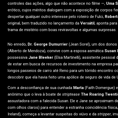
controles das ações, algo que não acontece no filme —,
Uma S
erótico, cujos méritos dialogam com a exposição de corpos fe
despertar qualquer outro interesse pelo roteiro de Fulci,
Roberto
original, bem traduzido no lançamento da
Versátil
, aponta para
trama de mistério com boas reviravoltas e algumas surpresas.
No enredo,
Dr. George Dumurrier
(Jean Sorel), um dos donos 
(Alberto de Mendoza), convive com a esposa asmática
Susan 
possessiva
Jane Bleeker
(Elsa Martinelli), assistente pessoal
de estar em busca de recursos de investimento na empresa para
longos passeios de carro até Reno para um tórrido encontro c
descobrir que ela havia feito uma apólice de seguro de vida de
Com a desconfiança de sua cunhada
Marta
(Faith Domergue) e
anônimo que o leva à boate de
striptease
The Roaring Twenti
assustadora com a falecida Susan. Ele e Jane se aproximam d
com olhos claros) para entender a estranha coincidência física,
Ireland), começa a levantar suspeitas do viúvo e da
stripper
, im