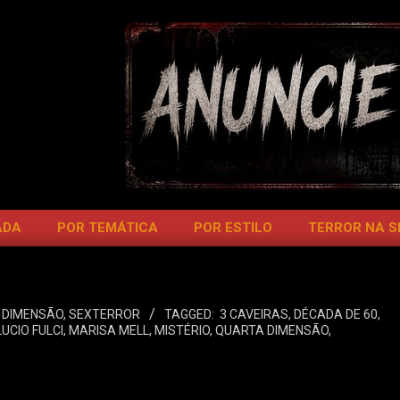
ADA
POR TEMÁTICA
POR ESTILO
TERROR NA 
 DIMENSÃO
,
SEXTERROR
TAGGED:
3 CAVEIRAS
,
DÉCADA DE 60
,
LUCIO FULCI
,
MARISA MELL
,
MISTÉRIO
,
QUARTA DIMENSÃO
,