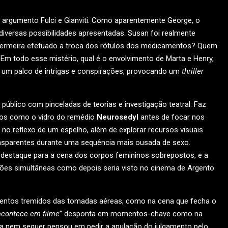
 argumento Fulci e Gianviti. Como aparentemente George, o
iversas possibilidades apresentadas. Susan foi realmente
fermeira efetuado a troca dos rótulos dos medicamentos? Quem
 Em todo esse mistério, qual é o envolvimento de Marta e Henry,
r um palco de intrigas e conspirações, provocando um
thriller
público com pinceladas de teorias e investigação teatral. Faz
tos como o vidro do remédio
Neurosedyl
antes de focar nos
o reflexo de um espelho, além de explorar recursos visuais
sparentes durante uma sequência mais ousada de sexo.
estaque para a cena dos corpos femininos sobrepostos, e a
ções simultâneas como depois seria visto no cinema de Argento
mentos tremidos das tomadas aéreas, como na cena que fecha o
acontece em filme
” desponta em momentos-chave como na
a nem sequer pensou em pedir a anulação do julgamento pelo