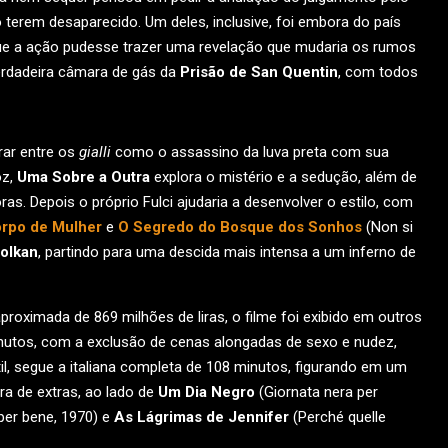
 terem desaparecido. Um deles, inclusive, foi embora do país
ue a ação pudesse trazer uma revelação que mudaria os rumos
verdadeira câmara de gás da
Prisão de San Quentin
, com todos
rar entre os
gialli
como o assassino da luva preta com sua
oz,
Uma Sobre a Outra
explora o mistério e a sedução, além de
s. Depois o próprio Fulci ajudaria a desenvolver o estilo, com
rpo de Mulher
e
O Segredo do Bosque dos Sonhos
(Non si
Bolkan
, partindo para uma descida mais intensa a um inferno de
roximada de 869 milhões de liras, o filme foi exibido em outros
utos, com a exclusão de cenas alongadas de sexo e nudez,
sátil, segue a italiana completa de 108 minutos, figurando em um
a de extras, ao lado de
Um Dia Negro
(Giornata nera per
 per bene, 1970) e
As Lágrimas de Jennifer
(Perché quelle