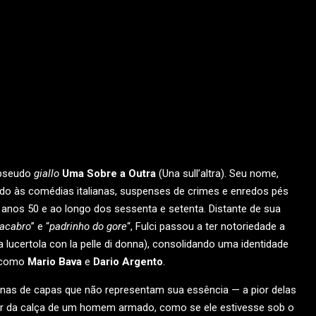
 pseudo
giallo
Uma Sobre a Outra
(Una sull’altra). Seu nome,
iado às comédias italianas, suspenses de crimes e enredos pés
 anos 50 e ao longo dos sessenta e setenta. Distante de sua
acabro
” e “
padrinho do gore
“, Fulci passou a ter notoriedade a
 lucertola con la pelle di donna), consolidando uma identidade
s como
Mario Bava
e
Dario Argento
.
as de capas que não representam sua essência — a pior delas
íper da calça de um homem armado, como se ele estivesse sob o