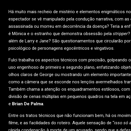
Há muito mais recheio de mistério e elementos enigmáticos no
espectador se vê manipulado pela condução narrativa, com as d
assassinada ou morreu em decorrência da doença? Teria a en
é Mônica e o estranho que demonstra obsessão pela
stripper
?
além de Larry e Jane? São questionamentos que circularão po
psicológico de personagens egocêntricos e vingativos.
Fulci trabalha os aspectos técnicos com precisão, golpeando o 
uso engenhoso de primeiro e segundo plano, enfatizando obje
olhos claros de George ou mostrando um elemento importante n
como a câmera que se esconde nos lençóis avermelhados tran
Também chama a atenção os enquadramentos estilosos, com d
divisão de cenas múltiplas em pequenos quadros na tela em a
e
Brian De Palma
.
Entre os tratos técnicos que não funcionam bem, há os movi
filme, e as facilidades do roteiro. Aquele sensação de “
isso só 
rápida condenação à morte de um acusado, sendo que a defes