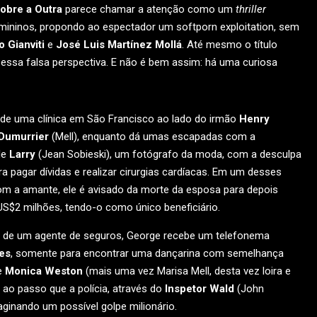
obre a Outra
parece chamar a atenção como um
thriller
mininos, propondo ao espectador um softporn exploitation, sem
 Gianviti
e
José Luis Martínez Mollá
. Até mesmo o título
 essa falsa perspectiva. E não é bem assim: há uma curiosa
de uma clínica em São Francisco ao lado do irmão
Henry
Dumurrier
(Mell), enquanto dá umas escapadas com a
 de
Larry
(Jean Sobieski), um fotógrafo da moda, com a desculpa
 pagar dívidas e realizar cirurgias cardíacas. Em um desses
om a amante, ele é avisado da morte da esposa para depois
 US$2 milhões, tendo-o como único beneficiário.
 de um agente de seguros, George recebe um telefonema
es
, somente para encontrar uma dançarina com semelhança
e
Monica Weston
(mais uma vez Marisa Mell, desta vez loira e
 ao passo que a polícia, através do
Inspetor Wald
(John
aginando um possível golpe milionário.