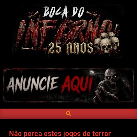
Skip
to
content
BOCA
DO
INFERNO
SEARCH
Primary
Navigation
Menu
Não perca estes jogos de terror