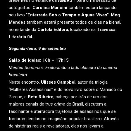
presentes no estande da
ABERST
para uma sessão de
autógrafos.
Carolina Mancini
também estará lançando
seu livro “
Enterrada Sob o Tempo e Águas-Vivas”
.
Meg
Mendes
também estará presente todos os dias na bienal,
no estande da
Cartola Editora
, localizado na
Travessa
Literária 04
.
Segunda-feira, 9 de setembro
Salão de Ideias: 16h – 17h15
Mentes Sombrias: Explorando o lado obscuro do cinema
brasileiro
Neste encontro,
Ulisses Campbel
, autor da trilogia
“Mulheres Assassinas” e do novo livro sobre o Maníaco do
Parque, e
Beto Ribeiro
, cabeça por trás de um dos
maiores canais de
true crime
do Brasil, discutem a
fascinante e aterradora trajetória de assassinos que se
tornaram lendas no imaginário popular brasileiro. Através
de histórias reais e reveladoras, eles nos levam a