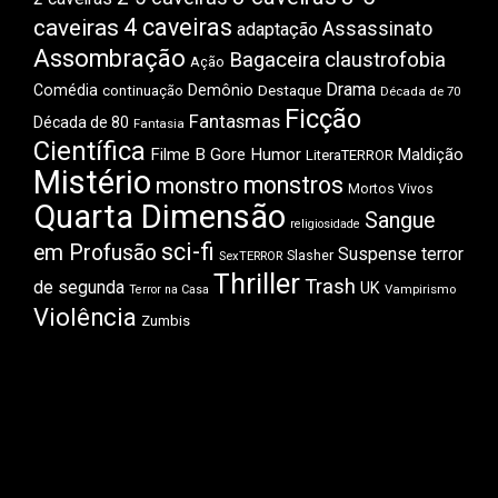
4 caveiras
caveiras
Assassinato
adaptação
Assombração
Bagaceira
claustrofobia
Ação
Drama
Comédia
Demônio
Destaque
continuação
Década de 70
Ficção
Fantasmas
Década de 80
Fantasia
Científica
Filme B
Gore
Humor
Maldição
LiteraTERROR
Mistério
monstros
monstro
Mortos Vivos
Quarta Dimensão
Sangue
religiosidade
sci-fi
em Profusão
Suspense
terror
Slasher
SexTERROR
Thriller
Trash
de segunda
UK
Vampirismo
Terror na Casa
Violência
Zumbis