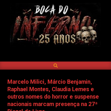
Skip
to
content
BOCA
DO
SEARCH
Primary
INFERNO
Navigation
Menu
Marcelo Milici, Márcio Benjamin,
Raphael Montes, Claudia Lemes e
outros nomes do horror e suspense
nacionais marcam presença na 27ª