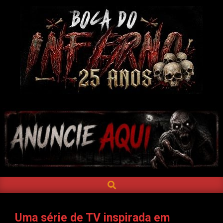
Skip
to
content
BOCA
DO
INFERNO
SEARCH
Primary
Navigation
Menu
Uma série de TV inspirada em