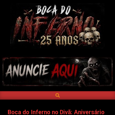
Skip
to
content
BOCA
DO
INFERNO
SEARCH
Primary
Navigation
Menu
Boca do Inferno no Divã: Aniversário