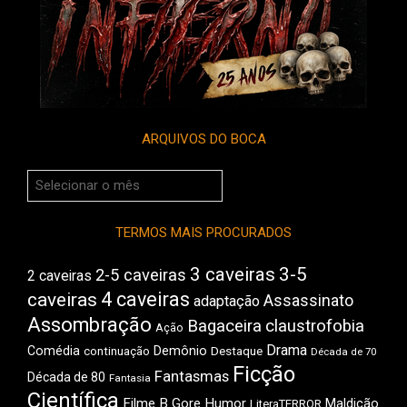
ARQUIVOS DO BOCA
Arquivos
do
Boca
TERMOS MAIS PROCURADOS
3 caveiras
3-5
2-5 caveiras
2 caveiras
4 caveiras
caveiras
Assassinato
adaptação
Assombração
Bagaceira
claustrofobia
Ação
Drama
Comédia
Demônio
Destaque
continuação
Década de 70
Ficção
Fantasmas
Década de 80
Fantasia
Científica
Filme B
Gore
Humor
Maldição
LiteraTERROR