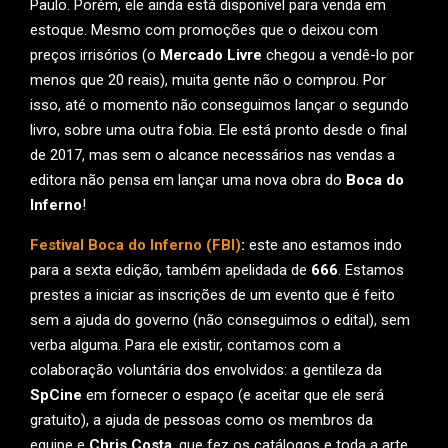
Paulo. Porém, ele ainda está disponível para venda em
estoque. Mesmo com promoções que o deixou com
preços irrisórios (o
Mercado Livre
chegou a vendê-lo por
menos que 20 reais), muita gente não o comprou. Por
isso, até o momento não conseguimos lançar o segundo
livro, sobre uma outra fobia. Ele está pronto desde o final
de 2017, mas sem o alcance necessários nas vendas a
editora não pensa em lançar uma nova obra do
Boca do
Inferno
!
Festival Boca do Inferno (FBI)
:
este ano estamos indo
para a sexta edição, também apelidada de
666
. Estamos
prestes a iniciar as inscrições de um evento que é feito
sem a ajuda do governo (não conseguimos o edital), sem
verba alguma. Para ele existir, contamos com a
colaboração voluntária dos envolvidos: a gentileza da
SpCine
em fornecer o espaço (e aceitar que ele será
gratuito), a ajuda de pessoas como os membros da
equipe e
Chris Costa
, que fez os catálogos e toda a arte