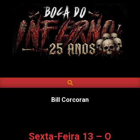
Skip
to
content
BOCA
DO
SEARCH
Primary
INFERNO
Navigation
Menu
Bill Corcoran
Sexta-Feira 13 – O