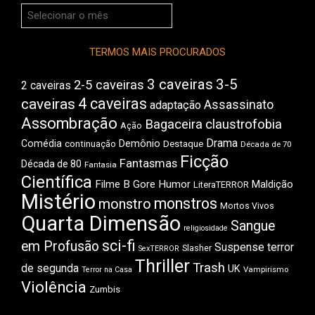
Arquivos
do
Boca
TERMOS MAIS PROCURADOS
3 caveiras
3-5
2-5 caveiras
2 caveiras
4 caveiras
caveiras
Assassinato
adaptação
Assombração
Bagaceira
claustrofobia
Ação
Drama
Comédia
Demônio
Destaque
continuação
Década de 70
Ficção
Fantasmas
Década de 80
Fantasia
Científica
Filme B
Gore
Humor
Maldição
LiteraTERROR
Mistério
monstros
monstro
Mortos Vivos
Quarta Dimensão
Sangue
religiosidade
sci-fi
em Profusão
Suspense
terror
Slasher
SexTERROR
Thriller
Trash
de segunda
UK
Vampirismo
Terror na Casa
Violência
Zumbis