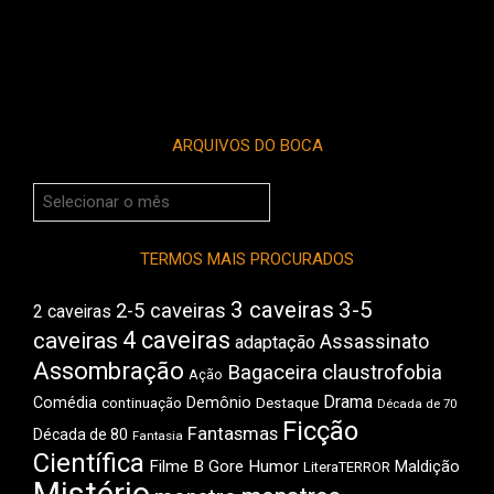
ARQUIVOS DO BOCA
Arquivos
do
Boca
TERMOS MAIS PROCURADOS
3 caveiras
3-5
2-5 caveiras
2 caveiras
4 caveiras
caveiras
Assassinato
adaptação
Assombração
Bagaceira
claustrofobia
Ação
Drama
Comédia
Demônio
Destaque
continuação
Década de 70
Ficção
Fantasmas
Década de 80
Fantasia
Científica
Filme B
Gore
Humor
Maldição
LiteraTERROR