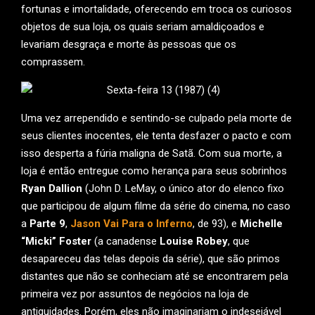
fortunas e imortalidade, oferecendo em troca os curiosos
objetos de sua loja, os quais seriam amaldiçoados e
levariam desgraça e morte às pessoas que os
comprassem.
Uma vez arrependido e sentindo-se culpado pela morte de
seus clientes inocentes, ele tenta desfazer o pacto e com
isso desperta a fúria maligna de Satã. Com sua morte, a
loja é então entregue como herança para seus sobrinhos
Ryan Dallion
(John D. LeMay, o único ator do elenco fixo
que participou de algum filme da série do cinema, no caso
a
Parte 9
,
Jason Vai Para o Inferno
, de 93), e
Michelle
“Micki” Foster
(a canadense
Louise Robey
, que
desapareceu das telas depois da série), que são primos
distantes que não se conheciam até se encontrarem pela
primeira vez por assuntos de negócios na loja de
antiguidades. Porém, eles não imaginariam o indesejável