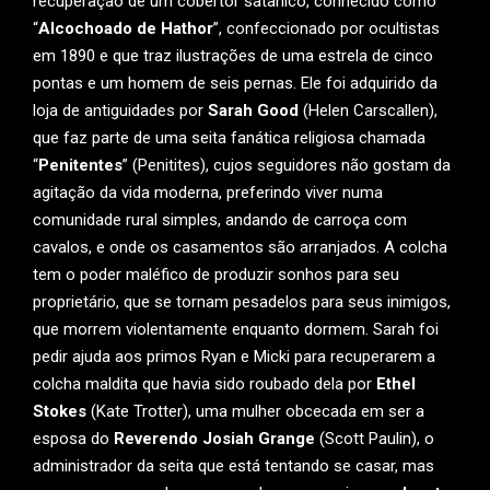
recuperação de um cobertor satânico, conhecido como
“
Alcochoado de Hathor
”, confeccionado por ocultistas
em 1890 e que traz ilustrações de uma estrela de cinco
pontas e um homem de seis pernas. Ele foi adquirido da
loja de antiguidades por
Sarah Good
(Helen Carscallen),
que faz parte de uma seita fanática religiosa chamada
“
Penitentes
” (Penitites), cujos seguidores não gostam da
agitação da vida moderna, preferindo viver numa
comunidade rural simples, andando de carroça com
cavalos, e onde os casamentos são arranjados. A colcha
tem o poder maléfico de produzir sonhos para seu
proprietário, que se tornam pesadelos para seus inimigos,
que morrem violentamente enquanto dormem. Sarah foi
pedir ajuda aos primos Ryan e Micki para recuperarem a
colcha maldita que havia sido roubado dela por
Ethel
Stokes
(Kate Trotter), uma mulher obcecada em ser a
esposa do
Reverendo Josiah Grange
(Scott Paulin), o
administrador da seita que está tentando se casar, mas