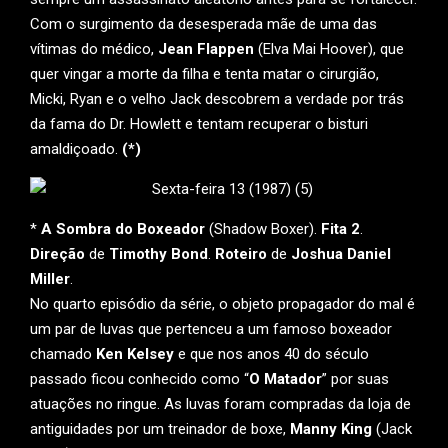
Com o surgimento da desesperada mãe de uma das
vítimas do médico,
Jean Flappen
(Elva Mai Hoover), que
quer vingar a morte da filha e tenta matar o cirurgião,
Micki, Ryan e o velho Jack descobrem a verdade por trás
da fama do Dr. Howlett e tentam recuperar o bisturi
amaldiçoado.
(*)
*
A Sombra do Boxeador
(Shadow Boxer).
Fita 2
.
Direção
de
Timothy Bond
.
Roteiro
de
Joshua Daniel
Miller
.
No quarto episódio da série, o objeto propagador do mal é
um par de luvas que pertenceu a um famoso boxeador
chamado
Ken Kelsey
e que nos anos 40 do século
passado ficou conhecido como “
O Matador
” por suas
atuações no ringue. As luvas foram compradas da loja de
antiguidades por um treinador de boxe,
Manny King
(Jack