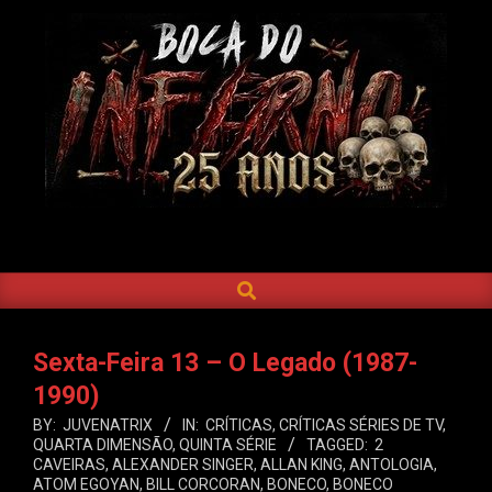
Skip
to
content
BOCA
DO
SEARCH
Primary
INFERNO
Navigation
Menu
Sexta-Feira 13 – O Legado (1987-
1990)
BY:
JUVENATRIX
IN:
CRÍTICAS
,
CRÍTICAS SÉRIES DE TV
,
QUARTA DIMENSÃO
,
QUINTA SÉRIE
TAGGED:
2
CAVEIRAS
,
ALEXANDER SINGER
,
ALLAN KING
,
ANTOLOGIA
,
ATOM EGOYAN
,
BILL CORCORAN
,
BONECO
,
BONECO