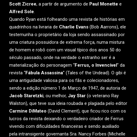
Scott Zicree
, a partir de argumento de
Paul Monette
e
Alfred Sole
.
Quando Ryan está folheando uma revista de histórias em
quadrinhos na livraria de
Charlie Evans
(Bob Aarrons), ele
testemunha o proprietário da loja sendo assassinado por
uma criatura possuidora de extrema força, numa mistura
de homem e robô com um visual típico dos anos 50 do
século passado, onde na verdade o estranho ser é a
materialização do personagem “
Ferrus, o Invencível
” da
revista “
Fábula Assassina
” (Tales of the Undead). O gibi é
uma antiguidade valiosa para os fãs e colecionadores,
sendo a edição número 1 de Março de 1947, de autoria de
Jacob Staretzki
, ou melhor,
Jay Star
(o veterano Ray
Walston), que teve sua ideia roubada e plagiada pelo editor
Carmine DiMateo
(David Clement), que ficou rico com os
lucros da revista deixando o verdadeiro criador de Ferrus
vivendo com dificuldades financeiras e sendo auxiliado
pela intransigente governanta Sra. Nancy Forbes (Michelle