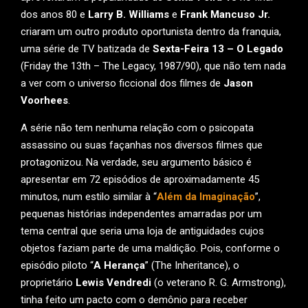
dos anos 80 e
Larry B. Williams
e
Frank Mancuso Jr.
criaram um outro produto oportunista dentro da franquia,
uma série de TV batizada de
Sexta-Feira 13 – O Legado
(Friday the 13th – The Legacy, 1987/90), que não tem nada
a ver com o universo ficcional dos filmes de
Jason
Voorhees
.
A série não tem nenhuma relação com o psicopata
assassino ou suas façanhas nos diversos filmes que
protagonizou. Na verdade, seu argumento básico é
apresentar em 72 episódios de aproximadamente 45
minutos, num estilo similar à “
Além da Imaginação
”,
pequenas histórias independentes amarradas por um
tema central que seria uma loja de antiguidades cujos
objetos faziam parte de uma maldição. Pois, conforme o
episódio piloto “
A Herança
” (The Inheritance), o
proprietário
Lewis Vendredi
(o veterano R. G. Armstrong),
tinha feito um pacto com o demônio para receber