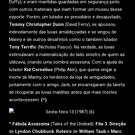
Duffy), e eram mantidas guardadas em segurança junto
com outros materiais que iriam formar um museu desse
esporte. Porém, um lutador ex-presidiário e desajustado,
Tommy Christopher Dunn
(David Ferry), se apossou
indevidamente das luvas amaldiçoadas e se vingou de
Manny e de outros desafetos como o também lutador
Tony Terrific
(Nicholas Pasco). Na verdade, as luvas
estimulavam a materialização do lado sinistro de quem as
utilizava, criando uma sombra assassina. Com a ajuda do
lutador
Kid Cornelius
(Philip Akin), que queria vingar a
morte de Manny, os herdeiros da loja de antiguidades,
juntamente com o amigo Jack, se encarregaram da tarefa
de recuperar as luvas malditas antes que mais mortes
acontecessem.
(*)
*
Fábula Assassina
(Tales of the Undead).
Fita 3
.
Direção
de
Lyndon Chubbuck
.
Roteiro
de
William Taub
e
Marc