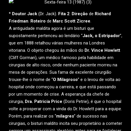
*
Doutor Jack
(Dr. Jack).
Fita 2
.
Direção
de
Richard
Friedman
.
Roteiro
de
Marc Scott Zicree
.
A antiguidade maldita agora é um bisturi que
supostamente pertenceu ao lendário “
Jack, o Estripador
”,
que em 1888 retalhou várias mulheres na Londres
vitoriana. O objeto chegou às mãos do
Dr. Vince Howlett
(Cliff Gorman), um médico famoso pela habilidade em
cirurgias de alto risco, onde nenhum paciente morreu na
mesa de operações. Sua fama de excelente cirurgião
trouxe-lhe o nome de “
O Milagroso
” e o levou de volta ao
hospital onde começou a carreira, e que está passando
por um momento de crise. A esperança da chefe de
cirurgia,
Dra. Patricia Price
(Doris Petrie), é que o hospital
volte a prosperar com a vinda do Dr. Howlett para a equipe.
Porém, para realizar os “
milagres
” de sucesso nas
cirurgias, o bisturi maldito incita seu proprietário a cometer
sempre um assassinato aleatório antes para se fortalecer.