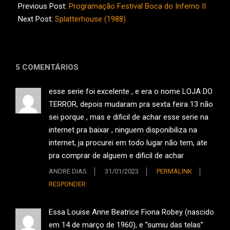
11-
Previous Post:
Programação Festival Boca do Inferno II
13
Next Post:
Splatterhouse (1988)
5 COMENTÁRIOS
esse serie foi excelente , e era o nome LOJA DO
TERROR, depois mudaram pra sexta feira 13 não
sei porque , mas e dificil de achar esse serie na
internet pra baixar , ninguem disponibiliza na
internet, ja procurei em todo lugar não tem, ate
pra comprar de alguem e dificil de achar
ANDRE DIAS
31/01/2023
PERMALINK
RESPONDER
Essa Louise Anne Beatrice Fiona Robey (nascido
em 14 de março de 1960), e ”sumiu das telas”