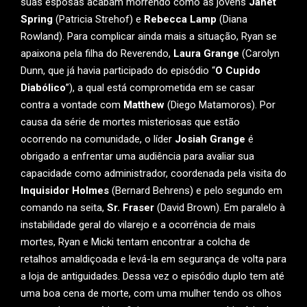
suas esposas acabam morrendo como as jovens
Janet
Spring
(Patricia Strehof) e
Rebecca Lamp
(Diana
Rowland). Para complicar ainda mais a situação, Ryan se
apaixona pela filha do Reverendo,
Laura Grange
(Carolyn
Dunn, que já havia participado do episódio “
O Cupido
Diabólico
”), a qual está comprometida em se casar
contra a vontade com
Matthew
(Diego Matamoros). Por
causa da série de mortes misteriosas que estão
ocorrendo na comunidade, o líder
Josiah Grange
é
obrigado a enfrentar uma audiência para avaliar sua
capacidade como administrador, coordenada pela visita do
Inquisidor Holmes
(Bernard Behrens) e pelo segundo em
comando na seita,
Sr. Fraser
(David Brown). Em paralelo à
instabilidade geral do vilarejo e a ocorrência de mais
mortes, Ryan e Micki tentam encontrar a colcha de
retalhos amaldiçoada e levá-la em segurança de volta para
a loja de antiguidades. Dessa vez o episódio duplo tem até
uma boa cena de morte, com uma mulher tendo os olhos