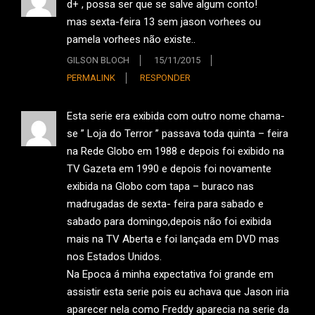
d+ , possa ser que se salve algum conto!
mas sexta-feira 13 sem jason vorhees ou
pamela vorhees não existe..
GILSON BLOCH
15/11/2015
PERMALINK
RESPONDER
Esta serie era exibida com outro nome chama-
se ” Loja do Terror ” passava toda quinta – feira
na Rede Globo em 1988 e depois foi exibido na
TV Gazeta em 1990 e depois foi novamente
exibida na Globo com tapa – buraco nas
madrugadas de sexta- feira para sabado e
sabado para domingo,depois não foi exibida
mais na TV Aberta e foi lançada em DVD mas
nos Estados Unidos.
Na Epoca á minha expectativa foi grande em
assistir esta serie pois eu achava que Jason iria
aparecer nela como Freddy aparecia na serie da