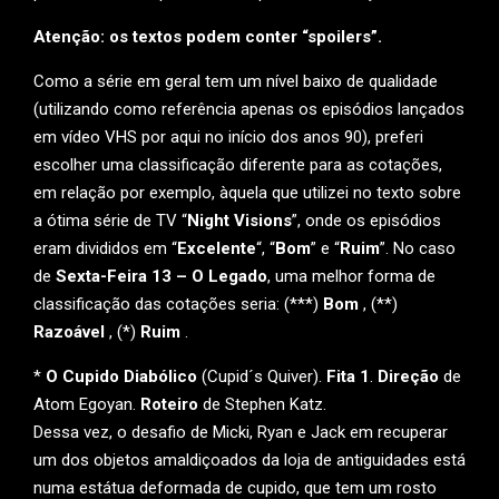
Atenção: os textos podem conter “spoilers”.
Como a série em geral tem um nível baixo de qualidade
(utilizando como referência apenas os episódios lançados
em vídeo VHS por aqui no início dos anos 90), preferi
escolher uma classificação diferente para as cotações,
em relação por exemplo, àquela que utilizei no texto sobre
a ótima série de TV “
Night Visions
”, onde os episódios
eram divididos em “
Excelente
“, “
Bom
” e “
Ruim
”. No caso
de
Sexta-Feira 13 – O Legado
, uma melhor forma de
classificação das cotações seria: (***)
Bom
, (**)
Razoável
, (*)
Ruim
.
*
O Cupido Diabólico
(Cupid´s Quiver).
Fita 1
.
Direção
de
Atom Egoyan.
Roteiro
de Stephen Katz.
Dessa vez, o desafio de Micki, Ryan e Jack em recuperar
um dos objetos amaldiçoados da loja de antiguidades está
numa estátua deformada de cupido, que tem um rosto