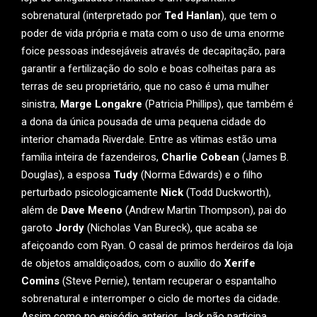
sobrenatural (interpretado por
Ted Hanlan
), que tem o
poder de vida própria e mata com o uso de uma enorme
foice pessoas indesejáveis através de decapitação, para
garantir a fertilização do solo e boas colheitas para as
terras de seu proprietário, que no caso é uma mulher
sinistra,
Marge Longakre
(Patricia Phillips), que também é
a dona da única pousada de uma pequena cidade do
interior chamada Riverdale. Entre as vítimas estão uma
família inteira de fazendeiros,
Charlie Cobean
(James B.
Douglas), a esposa
Tudy
(Norma Edwards) e o filho
perturbado psicologicamente
Nick
(Todd Duckworth),
além de
Dave Meeno
(Andrew Martin Thompson), pai do
garoto
Jordy
(Nicholas Van Bureck), que acaba se
afeiçoando com Ryan. O casal de primos herdeiros da loja
de objetos amaldiçoados, com o auxílio do
Xerife
Comins
(Steve Pernie), tentam recuperar o espantalho
sobrenatural e interromper o ciclo de mortes da cidade.
Assim como no episódio anterior, Jack não participa