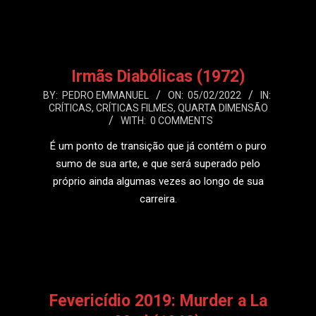
LEIA MAIS
Irmãs Diabólicas (1972)
2022-
BY:
PEDRO EMMANUEL
ON:
05/02/2022
IN:
CRÍTICAS
,
CRÍTICAS FILMES
,
QUARTA DIMENSÃO
02-
WITH:
0 COMMENTS
05
É um ponto de transição que já contém o puro
sumo de sua arte, e que será superado pelo
próprio ainda algumas vezes ao longo de sua
carreira.
LEIA MAIS
Fevericídio 2019: Murder a La