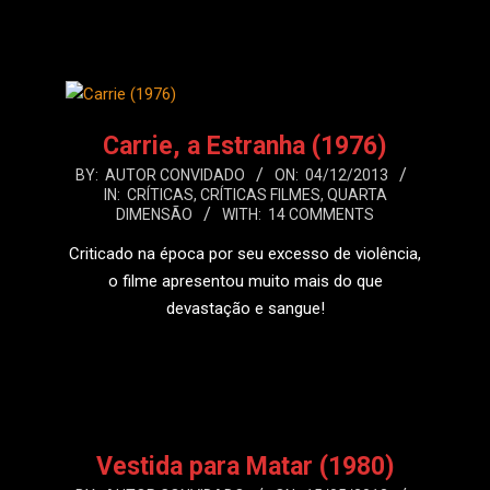
LEIA MAIS
Carrie, a Estranha (1976)
2013-
BY:
AUTOR CONVIDADO
ON:
04/12/2013
IN:
CRÍTICAS
,
CRÍTICAS FILMES
,
QUARTA
12-
DIMENSÃO
WITH:
14 COMMENTS
04
Criticado na época por seu excesso de violência,
o filme apresentou muito mais do que
devastação e sangue!
LEIA MAIS
Vestida para Matar (1980)