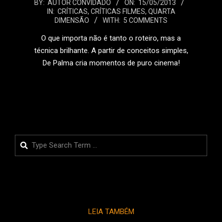
2013-
BY:
AUTOR CONVIDADO
ON:
15/05/2013
IN:
CRÍTICAS
,
CRÍTICAS FILMES
,
QUARTA
05-
DIMENSÃO
WITH:
5 COMMENTS
15
O que importa não é tanto o roteiro, mas a
técnica brilhante. A partir de conceitos simples,
De Palma cria momentos de puro cinema!
LEIA MAIS
Search
LEIA TAMBÉM