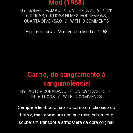
Mod (1968)
2019-
BY:
GABRIEL PAIXÃO
ON:
14/02/2019
IN:
CRÍTICAS
,
CRÍTICAS FILMES
,
HORREVIEWS
,
02-
QUARTA DIMENSÃO
WITH:
0 COMMENTS
14
Hoje em cartaz: Murder a La Mod de 1968
LEIA MAIS
Carrie, do sangramento à
sanguinolência!
2015-
BY:
AUTOR CONVIDADO
ON:
09/12/2015
IN:
ARTIGOS
WITH:
2 COMMENTS
12-
09
Sempre é lembrado não só como um clássico do
horror, mas como um dos que mais habilmente
souberam transpor a atmosfera da obra original!