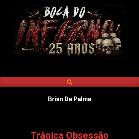
Skip
to
content
BOCA
DO
SEARCH
Primary
INFERNO
Navigation
Menu
Brian De Palma
Trágica Obsessão