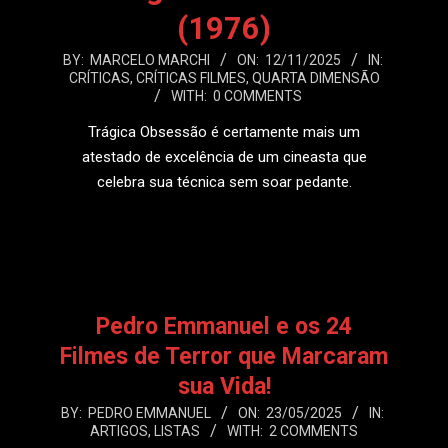
(1976)
2025-
BY:
MARCELO MARCHI
ON:
12/11/2025
IN:
CRÍTICAS
,
CRÍTICAS FILMES
,
QUARTA DIMENSÃO
11-
WITH:
0 COMMENTS
12
Trágica Obsessão é certamente mais um
atestado de excelência de um cineasta que
celebra sua técnica sem soar pedante.
LEIA MAIS
Pedro Emmanuel e os 24
Filmes de Terror que Marcaram
sua Vida!
2025-
BY:
PEDRO EMMANUEL
ON:
23/05/2025
IN:
ARTIGOS
,
LISTAS
WITH:
2 COMMENTS
05-