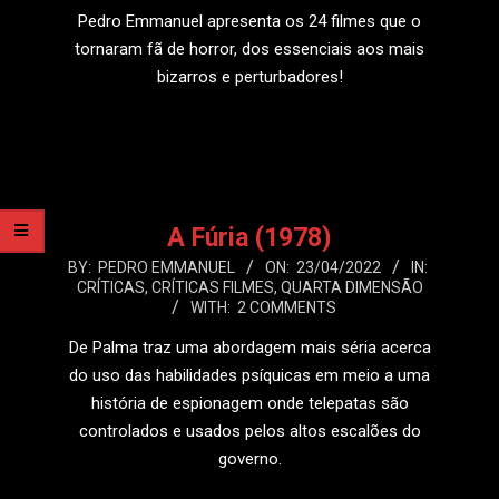
23
Pedro Emmanuel apresenta os 24 filmes que o
tornaram fã de horror, dos essenciais aos mais
bizarros e perturbadores!
LEIA MAIS
A Fúria (1978)
2022-
BY:
PEDRO EMMANUEL
ON:
23/04/2022
IN:
CRÍTICAS
,
CRÍTICAS FILMES
,
QUARTA DIMENSÃO
04-
WITH:
2 COMMENTS
23
De Palma traz uma abordagem mais séria acerca
do uso das habilidades psíquicas em meio a uma
história de espionagem onde telepatas são
controlados e usados pelos altos escalões do
governo.