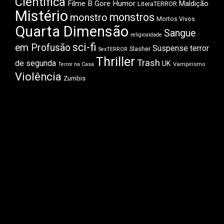
Científica
Filme B
Gore
Humor
Maldição
LiteraTERROR
Mistério
monstros
monstro
Mortos Vivos
Quarta Dimensão
Sangue
religiosidade
sci-fi
em Profusão
Suspense
terror
Slasher
SexTERROR
Thriller
Trash
de segunda
UK
Vampirismo
Terror na Casa
Violência
Zumbis