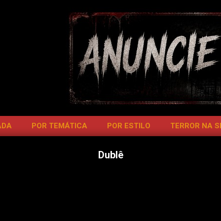
ADA
POR TEMÁTICA
POR ESTILO
TERROR NA 
Dublê