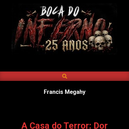
Skip
to
content
BOCA
DO
SEARCH
Primary
INFERNO
Navigation
Menu
Francis Megahy
A Casa do Terror: Dor