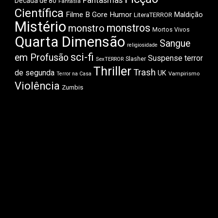
Fantasmas
Década de 80
Fantasia
Científica
Filme B
Gore
Humor
Maldição
LiteraTERROR
Mistério
monstros
monstro
Mortos Vivos
Quarta Dimensão
Sangue
religiosidade
sci-fi
em Profusão
Suspense
terror
Slasher
SexTERROR
Thriller
Trash
de segunda
UK
Vampirismo
Terror na Casa
Violência
Zumbis