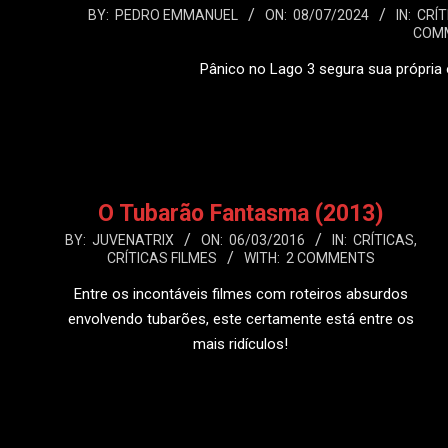
2024-
BY:
PEDRO EMMANUEL
ON:
08/07/2024
IN:
CRÍT
COM
07-
08
Pânico no Lago 3 segura sua própria
LEIA
O Tubarão Fantasma (2013)
2016-
BY:
JUVENATRIX
ON:
06/03/2016
IN:
CRÍTICAS
,
CRÍTICAS FILMES
WITH:
2 COMMENTS
03-
06
Entre os incontáveis filmes com roteiros absurdos
envolvendo tubarões, este certamente está entre os
mais ridículos!
LEIA MAIS