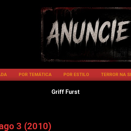
ADA
POR TEMÁTICA
POR ESTILO
TERROR NA 
Griff Furst
ago 3 (2010)