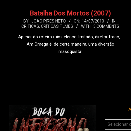
Batalha Dos Mortos (2007)
2010-
BY:
JOÃO PIRES NETO
ON:
14/07/2010
IN:
CRÍTICAS
,
CRÍTICAS FILMES
WITH:
3 COMMENTS
07-
14
Apesar do roteiro ruim, elenco limitado, diretor fraco, I
Am Omega é, de certa maneira, uma diversão
masoquista!
LEIA MAIS
A
Arquivos
do