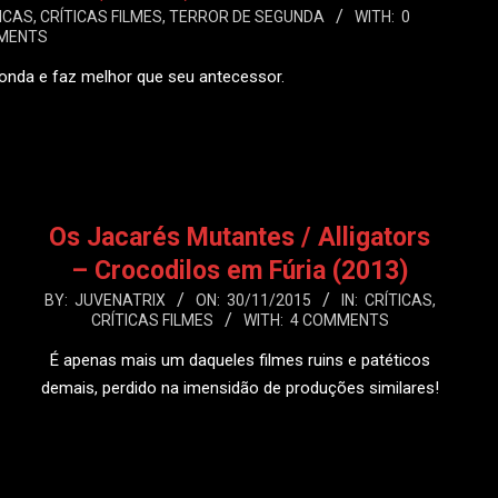
ICAS
,
CRÍTICAS FILMES
,
TERROR DE SEGUNDA
WITH:
0
MENTS
 onda e faz melhor que seu antecessor.
 MAIS
Os Jacarés Mutantes / Alligators
– Crocodilos em Fúria (2013)
2015-
BY:
JUVENATRIX
ON:
30/11/2015
IN:
CRÍTICAS
,
CRÍTICAS FILMES
WITH:
4 COMMENTS
11-
30
É apenas mais um daqueles filmes ruins e patéticos
demais, perdido na imensidão de produções similares!
LEIA MAIS