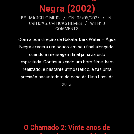
Negra (2002)
2025-
BY:
MARCELO MILICI
ON:
08/06/2025
IN:
CRÍTICAS
,
CRÍTICAS FILMES
WITH:
0
06-
COMMENTS
08
Com a boa direção de Nakata, Dark Water – Água
Negra exagera um pouco em seu final alongado,
quando a mensagem final já havia sido
explicitada. Continua sendo um bom filme, bem
realizado, e bastante atmosférico, e faz uma
previsão assustadora do caso de Elisa Lam, de
2013.
LEIA MAIS
O Chamado 2: Vinte anos de