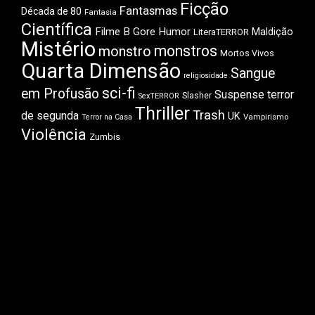
Ficção
Fantasmas
Década de 80
Fantasia
Científica
Filme B
Gore
Humor
Maldição
LiteraTERROR
Mistério
monstros
monstro
Mortos Vivos
Quarta Dimensão
Sangue
religiosidade
sci-fi
em Profusão
Suspense
terror
Slasher
SexTERROR
Thriller
Trash
de segunda
UK
Vampirismo
Terror na Casa
Violência
Zumbis