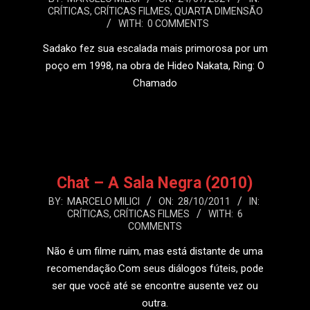
CRÍTICAS
,
CRÍTICAS FILMES
,
QUARTA DIMENSÃO
07-
WITH:
0 COMMENTS
24
Sadako fez sua escalada mais primorosa por um
poço em 1998, na obra de Hideo Nakata, Ring: O
Chamado
LEIA MAIS
Chat – A Sala Negra (2010)
2011-
BY:
MARCELO MILICI
ON:
28/10/2011
IN:
CRÍTICAS
,
CRÍTICAS FILMES
WITH:
6
10-
COMMENTS
28
Não é um filme ruim, mas está distante de uma
recomendação.Com seus diálogos fúteis, pode
ser que você até se encontre ausente vez ou
outra.