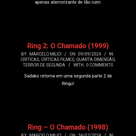
apenas aterrorizante de tão ruim.
LEIA MAIS
Ring 2: O Chamado (1999)
2024-
BY:
MARCELO MILICI
ON:
09/09/2024
IN:
CRÍTICAS
,
CRÍTICAS FILMES
,
QUARTA DIMENSÃO
,
09-
TERROR DE SEGUNDA
WITH:
0 COMMENTS
09
Sadako retorna em uma segunda parte 2 de
Ringu!
LEIA MAIS
Ring – O Chamado (1998)
2024-
BY:
MARCELO MILICI
ON:
24/07/2024
IN: