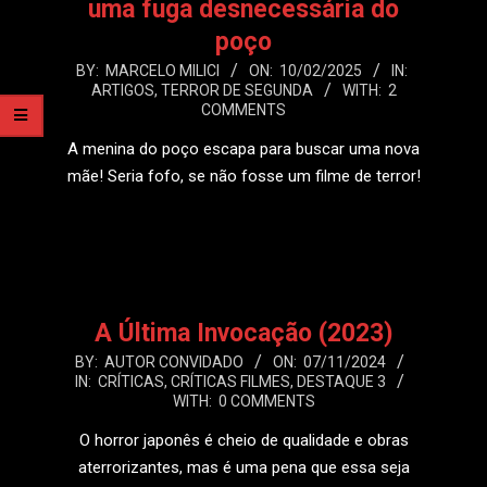
uma fuga desnecessária do
poço
2025-
BY:
MARCELO MILICI
ON:
10/02/2025
IN:
ARTIGOS
,
TERROR DE SEGUNDA
WITH:
2
02-
COMMENTS
10
A menina do poço escapa para buscar uma nova
mãe! Seria fofo, se não fosse um filme de terror!
LEIA MAIS
A Última Invocação (2023)
2024-
BY:
AUTOR CONVIDADO
ON:
07/11/2024
IN:
CRÍTICAS
,
CRÍTICAS FILMES
,
DESTAQUE 3
11-
WITH:
0 COMMENTS
07
O horror japonês é cheio de qualidade e obras
aterrorizantes, mas é uma pena que essa seja