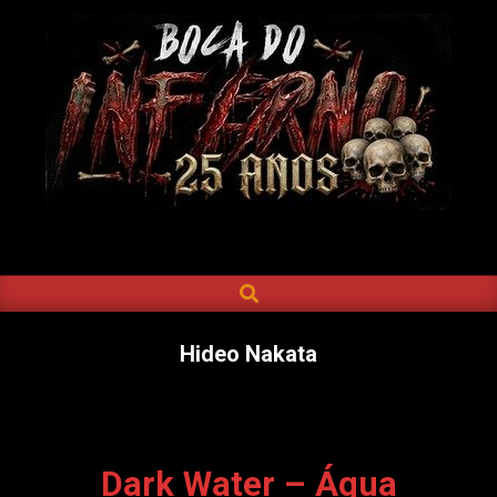
Skip
to
content
BOCA
DO
SEARCH
Primary
INFERNO
Navigation
Menu
Hideo Nakata
Dark Water – Água