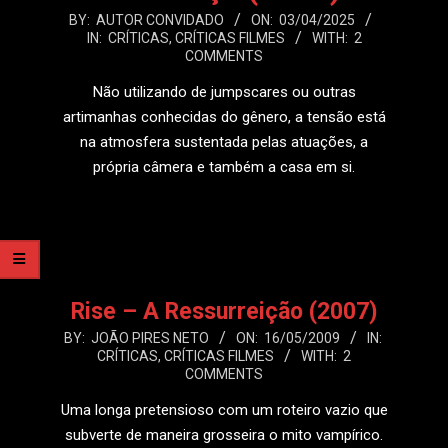
2025-
BY:
AUTOR CONVIDADO
ON:
03/04/2025
IN:
CRÍTICAS
,
CRÍTICAS FILMES
WITH:
2
04-
COMMENTS
03
Não utilizando de jumpscares ou outras
artimanhas conhecidas do gênero, a tensão está
na atmosfera sustentada pelas atuações, a
própria câmera e também a casa em si.
LEIA MAIS
Rise – A Ressurreição (2007)
2009-
BY:
JOÃO PIRES NETO
ON:
16/05/2009
IN:
CRÍTICAS
,
CRÍTICAS FILMES
WITH:
2
05-
COMMENTS
16
Uma longa pretensioso com um roteiro vazio que
subverte de maneira grosseira o mito vampírico.