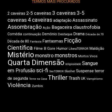
TERMOS MAIS PROCURADOS
3 caveiras
3-5
2-5 caveiras
2 caveiras
4 caveiras
caveiras
Assassinato
adaptação
Assombração
Bagaceira
claustrofobia
Ação
Drama
Comédia
Demônio
Destaque
continuação
Década de 70
Ficção
Fantasmas
Década de 80
Fantasia
Científica
Filme B
Gore
Humor
Maldição
LiteraTERROR
Mistério
monstros
monstro
Mortos Vivos
Quarta Dimensão
Sangue
religiosidade
sci-fi
em Profusão
Suspense
terror
Slasher
SexTERROR
Thriller
Trash
de segunda
UK
Vampirismo
Terror na Casa
Violência
Zumbis