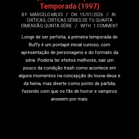
Temporada (1997)
2026-
BY:
MARCELO MILICI
ON:
15/01/2026
IN:
CRÍTICAS
,
CRÍTICAS SÉRIES DE TV
,
QUARTA
01-
DIMENSÃO
,
QUINTA SÉRIE
WITH:
1 COMMENT
15
Longe de ser perfeita, a primeira temporada de
Buffy é um pontapé inicial curioso, com
apresentação de personagens e do formato da
série. Poderia ter efeitos melhores, sair um
pouco da condição trash como acontece em
alguns momentos na concepção do louva-deus e
da hiena, mas diverte como ponto de partida,
fazendo com que os fãs de horror e vampiros
anseiem por mais.
LEIA MAIS