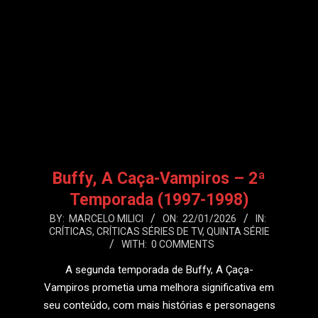
Buffy, A Caça-Vampiros – 2ª
Temporada (1997-1998)
2026-
BY:
MARCELO MILICI
ON:
22/01/2026
IN:
CRÍTICAS
,
CRÍTICAS SÉRIES DE TV
,
QUINTA SÉRIE
01-
WITH:
0 COMMENTS
22
A segunda temporada de Buffy, A Çaça-
Vampiros prometia uma melhora significativa em
seu conteúdo, com mais histórias e personagens