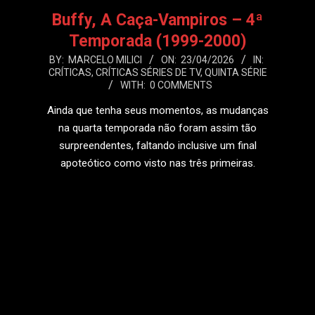
Buffy, A Caça-Vampiros – 4ª
Temporada (1999-2000)
2026-
BY:
MARCELO MILICI
ON:
23/04/2026
IN:
CRÍTICAS
,
CRÍTICAS SÉRIES DE TV
,
QUINTA SÉRIE
04-
WITH:
0 COMMENTS
23
Ainda que tenha seus momentos, as mudanças
na quarta temporada não foram assim tão
surpreendentes, faltando inclusive um final
apoteótico como visto nas três primeiras.
LEIA MAIS