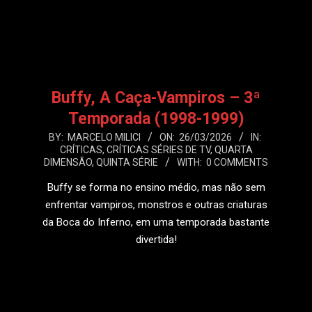
Buffy, A Caça-Vampiros – 3ª
Temporada (1998-1999)
2026-
BY:
MARCELO MILICI
ON:
26/03/2026
IN:
CRÍTICAS
,
CRÍTICAS SÉRIES DE TV
,
QUARTA
03-
DIMENSÃO
,
QUINTA SÉRIE
WITH:
0 COMMENTS
26
Buffy se forma no ensino médio, mas não sem
enfrentar vampiros, monstros e outras criaturas
da Boca do Inferno, em uma temporada bastante
divertida!
LEIA MAIS