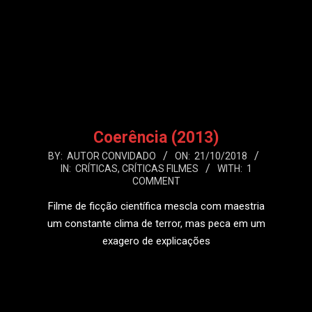
Coerência (2013)
2018-
BY:
AUTOR CONVIDADO
ON:
21/10/2018
IN:
CRÍTICAS
,
CRÍTICAS FILMES
WITH:
1
10-
COMMENT
21
Filme de ficção científica mescla com maestria
um constante clima de terror, mas peca em um
exagero de explicações
LEIA MAIS