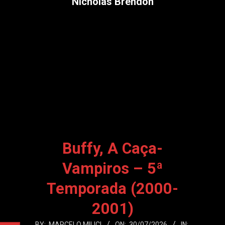
Nicholas Brendon
Buffy, A Caça-
Vampiros – 5ª
Temporada (2000-
2001)
2026-
BY:
MARCELO MILICI
ON:
30/07/2026
IN: