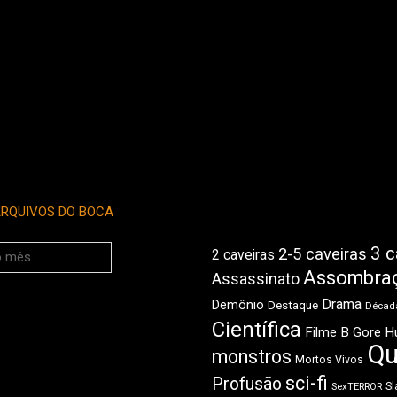
RQUIVOS DO BOCA
3 c
2-5 caveiras
2 caveiras
Assombra
Assassinato
Drama
Demônio
Destaque
Década
Científica
Filme B
Gore
H
Qu
monstros
Mortos Vivos
sci-fi
Profusão
Sl
SexTERROR