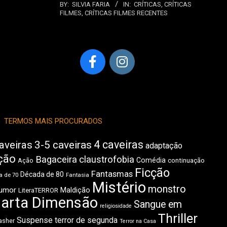
BY:
SILVIA FARIA
IN:
CRÍTICAS
,
CRÍTICAS
FILMES
,
CRÍTICAS FILMES RECENTES
TERMOS MAIS PROCURADOS
4 caveiras
aveiras
3-5 caveiras
adaptação
ção
Bagaceira
claustrofobia
Comédia
Ação
continuação
Ficção
Fantasmas
Década de 80
 de 70
Fantasia
Mistério
monstro
umor
Maldição
LiteraTERROR
arta Dimensão
Sangue em
religiosidade
Thriller
Suspense
terror de segunda
asher
Terror na Casa