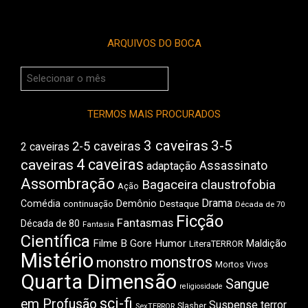
ARQUIVOS DO BOCA
Arquivos
do
Boca
TERMOS MAIS PROCURADOS
3 caveiras
3-5
2-5 caveiras
2 caveiras
4 caveiras
caveiras
Assassinato
adaptação
Assombração
Bagaceira
claustrofobia
Ação
Drama
Demônio
Comédia
Destaque
continuação
Década de 70
Ficção
Fantasmas
Década de 80
Fantasia
Científica
Filme B
Gore
Humor
Maldição
LiteraTERROR
Mistério
monstros
monstro
Mortos Vivos
Quarta Dimensão
Sangue
religiosidade
sci-fi
em Profusão
Suspense
terror
Slasher
SexTERROR