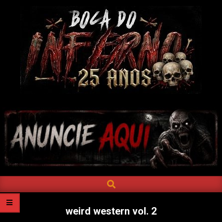
Skip
to
content
BOCA
DO
INFERNO
SEARCH
Primary
Navigation
Menu
weird western vol. 2