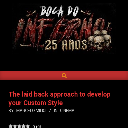
Skip
to
content
BOCA
DO
SEARCH
Primary
INFERNO
Navigation
Menu
The laid back approach to develop
your Custom Style
BY:
MARCELO MILICI
IN:
CINEMA
0
(
0
)