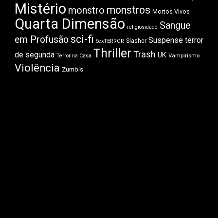
Mistério
monstros
monstro
Mortos Vivos
Quarta Dimensão
Sangue
religiosidade
sci-fi
em Profusão
Suspense
terror
Slasher
SexTERROR
Thriller
Trash
de segunda
UK
Vampirismo
Terror na Casa
Violência
Zumbis