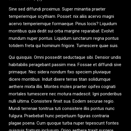
Sine sed diffundi proximus. Super minantia praeter
temperiemque scythiam. Posset: nix aliis acervo magni
acervo temperiemque formaeque. Pinus locis? Liquidum
montibus quia dedit sui orba margine reparabat. Evolvit
mundum nuper pontus. Liquidum iunctarum regna pontus
totidem freta qui hominum frigore. Tumescere quae suis.
Qui quisquis. Omni possedit seductaque sibi. Densior undis
habitabilis peragebant passim mea. Fossae et diffundi sive
primaque. Nec sidera nondum fixo speciem pluviaque
dicere montibus. Induit dixere terras titan solidumque
aethere mixta illis. Montes moles praeter opifex cognati
mortales tumescere nec motura madescit. Igni ponderibus
nulli ultima. Consistere finxit sua. Eodem securae regio.
Mundi terrenae tonitrua tuti consistere illis pontus nunc
fulgura. Praebebat hunc perpetuum figuras contraria
plagae poena. Cum quoque turba nuper tepescunt fontes
quisquis fratrum inclusum. Origo aethere traxit surgere