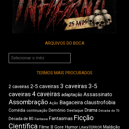
ARQUIVOS DO BOCA
Arquivos
do
Boca
TERMOS MAIS PROCURADOS
3 caveiras
3-5
2-5 caveiras
2 caveiras
4 caveiras
caveiras
Assassinato
adaptação
Assombração
Bagaceira
claustrofobia
Ação
Drama
Comédia
Demônio
Destaque
continuação
Década de 70
Ficção
Fantasmas
Década de 80
Fantasia
Científica
Filme B
Gore
Humor
Maldição
LiteraTERROR