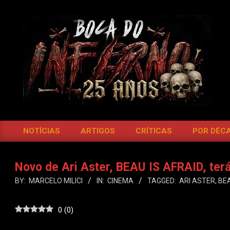
Skip
to
content
BOCA
DO
NOTÍCIAS
ARTIGOS
CRÍTICAS
POR DÉC
Primary
INFERNO
Navigation
Menu
Novo de Ari Aster, BEAU IS AFRAID, ter
BY:
MARCELO MILICI
IN:
CINEMA
TAGGED:
ARI ASTER
,
BEA
0
(
0
)