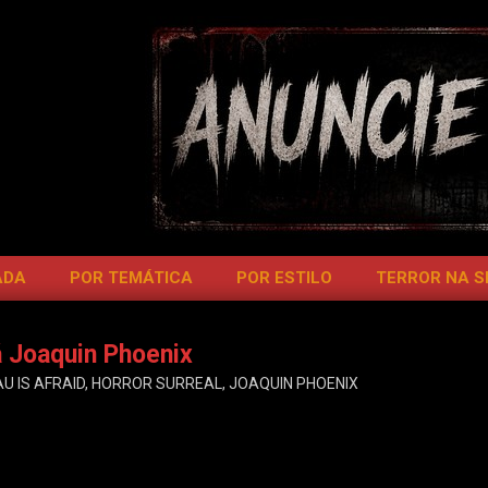
ADA
POR TEMÁTICA
POR ESTILO
TERROR NA 
á Joaquin Phoenix
U IS AFRAID
,
HORROR SURREAL
,
JOAQUIN PHOENIX