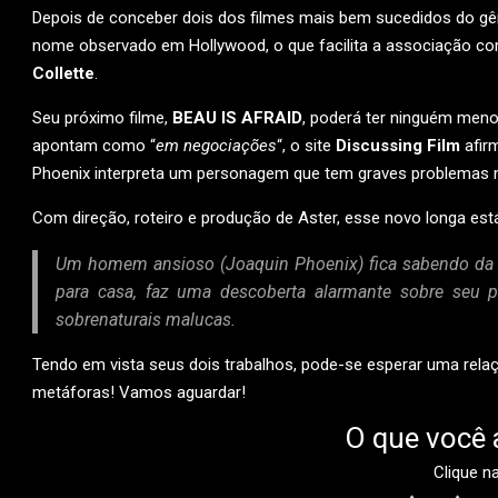
Depois de conceber dois dos filmes mais bem sucedidos do g
nome observado em Hollywood, o que facilita a associação c
Collette
.
Seu próximo filme,
BEAU IS AFRAID
, poderá ter ninguém men
apontam como “
em negociações
“, o site
Discussing Film
afirm
Phoenix interpreta um personagem que tem graves problemas 
Com direção, roteiro e produção de Aster, esse novo longa e
Um homem ansioso (Joaquin Phoenix) fica sabendo da mo
para casa, faz uma descoberta alarmante sobre seu p
sobrenaturais malucas.
Tendo em vista seus dois trabalhos, pode-se esperar uma rela
metáforas! Vamos aguardar!
O que você 
Clique n