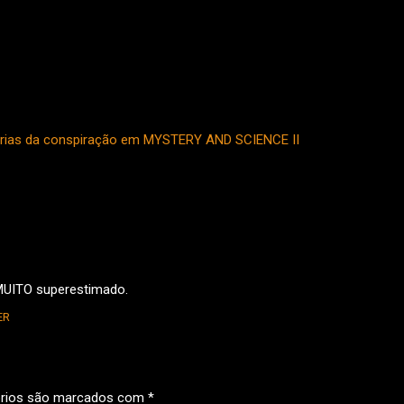
eorias da conspiração em MYSTERY AND SCIENCE II
, MUITO superestimado.
ER
órios são marcados com
*