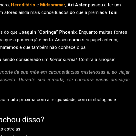
ênero,
Hereditário
e
Midsommar
,
Ari Aster
passou a ter um
om atores ainda mais conceituados do que a premiada
Toni
os do que
Joaquin “Coringa” Phoenix
. Enquanto muitas fontes
a que a parceria já é certa. Assim como seu papel anterior,
maternos e que também não conhece o pai.
stá sendo considerado um
horror surreal
. Confira a sinopse:
rte de sua mãe em circunstâncias misteriosas e, ao viajar
assado. Durante sua jornada, ele encontra várias ameaças
ção muito próxima com a religiosidade, com simbologias e
achou disso?
as estrelas