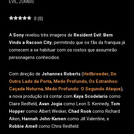
EVIL
,
ZUMBIS
0
(
0
)
A
Sony
revelou três imagens de
Resident Evil: Bem
Vindo a Racoon City
, permitindo que os fãs da franquia já
comecem a se habituar com os rostos que assumirão
personagens conhecidos.
Com direção de
Johannes Roberts
(
Hellbreeder
,
Do
Outro Lado da Porta
,
Medo Profundo
,
Os Estranhos:
Caçada Noturna
,
Medo Profundo: O Segundo Ataque
),
a nova produção irá contar com
Kaya Scodelario
como
Claire Redfield,
Avan Jogia
como Leon S. Kennedy,
Tom
Hopper
como Albert Wesker,
Chad Rook
como Richard
Aiken,
Hannah John-Kamen
como Jill Valentine, e
Robbie Amell
como Chris Redfield.