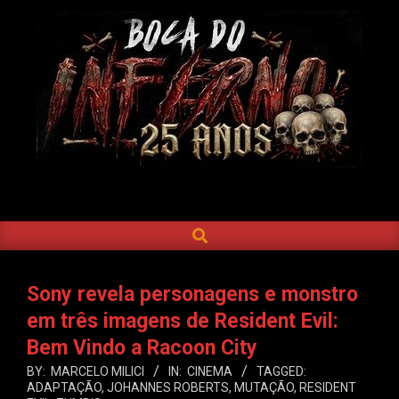
Skip
to
content
BOCA
DO
SEARCH
Primary
INFERNO
Navigation
Menu
Sony revela personagens e monstro
em três imagens de Resident Evil:
Bem Vindo a Racoon City
BY:
MARCELO MILICI
IN:
CINEMA
TAGGED:
ADAPTAÇÃO
,
JOHANNES ROBERTS
,
MUTAÇÃO
,
RESIDENT