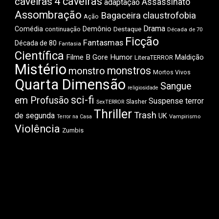
4 caveiras
caveiras
Assassinato
adaptação
Assombração
Bagaceira
claustrofobia
Ação
Drama
Comédia
Demônio
Destaque
continuação
Década de 70
Ficção
Fantasmas
Década de 80
Fantasia
Científica
Filme B
Gore
Humor
Maldição
LiteraTERROR
Mistério
monstros
monstro
Mortos Vivos
Quarta Dimensão
Sangue
religiosidade
sci-fi
em Profusão
Suspense
terror
Slasher
SexTERROR
Thriller
Trash
de segunda
UK
Vampirismo
Terror na Casa
Violência
Zumbis