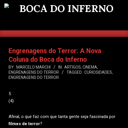
Skip
to
BOCA
content
DO
SEARCH
Primary
INFERNO
Navigation
Menu
Engrenagens do Terror: A Nova
Coluna do Boca do Inferno
BY:
MARCELO MARCHI
IN:
ARTIGOS
,
CINEMA
,
ENGRENAGENS DO TERROR
TAGGED:
CURIOSIDADES
,
ENGRENAGENS DO TERROR
5
(
4
)
Afinal, o que faz com que tanta gente seja fascinada por
filmes de terror
?