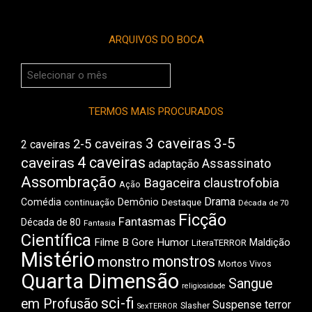
ARQUIVOS DO BOCA
Arquivos
do
Boca
TERMOS MAIS PROCURADOS
3 caveiras
3-5
2-5 caveiras
2 caveiras
4 caveiras
caveiras
Assassinato
adaptação
Assombração
Bagaceira
claustrofobia
Ação
Drama
Comédia
Demônio
Destaque
continuação
Década de 70
Ficção
Fantasmas
Década de 80
Fantasia
Científica
Filme B
Gore
Humor
Maldição
LiteraTERROR
Mistério
monstros
monstro
Mortos Vivos
Quarta Dimensão
Sangue
religiosidade
sci-fi
em Profusão
Suspense
terror
Slasher
SexTERROR