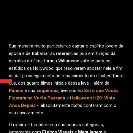
Sua maneira muito particular de captar o espírito jovem da
época e de trabalhar as referências pop em função da
narrativa do filme tornou Williamson valioso para os
estúdios de Hollywood, que resolveram apostar nele a fim
de dar prosseguimento ao renascimento do slasher. Tanto
que, dos quatro filmes iniciais dessa leva – além de
Pânico
e sua
sequência
, tivemos
Eu Sei o que Vocês
Fizeram no Verão Passado
e
Halloween H20: Vinte
Anos Depois
-, absolutamente
todos
contaram com o
seu envolvimento.
O roteiro é também uma das poucas categorias,
juntamente com
Efeitos Visuais
e
Maquiagem
e